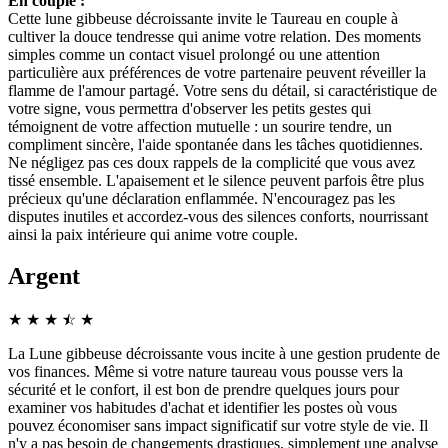
En couple :
Cette lune gibbeuse décroissante invite le Taureau en couple à
cultiver la douce tendresse qui anime votre relation. Des moments
simples comme un contact visuel prolongé ou une attention
particulière aux préférences de votre partenaire peuvent réveiller la
flamme de l'amour partagé. Votre sens du détail, si caractéristique de
votre signe, vous permettra d'observer les petits gestes qui
témoignent de votre affection mutuelle : un sourire tendre, un
compliment sincère, l'aide spontanée dans les tâches quotidiennes.
Ne négligez pas ces doux rappels de la complicité que vous avez
tissé ensemble. L'apaisement et le silence peuvent parfois être plus
précieux qu'une déclaration enflammée. N'encouragez pas les
disputes inutiles et accordez-vous des silences conforts, nourrissant
ainsi la paix intérieure qui anime votre couple.
Argent
★
★
★
☆
★
★
La Lune gibbeuse décroissante vous incite à une gestion prudente de
vos finances. Même si votre nature taureau vous pousse vers la
sécurité et le confort, il est bon de prendre quelques jours pour
examiner vos habitudes d'achat et identifier les postes où vous
pouvez économiser sans impact significatif sur votre style de vie. Il
n'y a pas besoin de changements drastiques, simplement une analyse