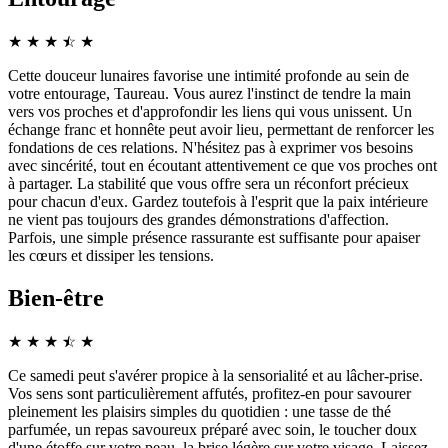
★
★
★
☆
★
★
Cette douceur lunaires favorise une intimité profonde au sein de
votre entourage, Taureau. Vous aurez l'instinct de tendre la main
vers vos proches et d'approfondir les liens qui vous unissent. Un
échange franc et honnête peut avoir lieu, permettant de renforcer les
fondations de ces relations. N'hésitez pas à exprimer vos besoins
avec sincérité, tout en écoutant attentivement ce que vos proches ont
à partager. La stabilité que vous offre sera un réconfort précieux
pour chacun d'eux. Gardez toutefois à l'esprit que la paix intérieure
ne vient pas toujours des grandes démonstrations d'affection.
Parfois, une simple présence rassurante est suffisante pour apaiser
les cœurs et dissiper les tensions.
Bien-être
★
★
★
☆
★
★
Ce samedi peut s'avérer propice à la sensorialité et au lâcher-prise.
Vos sens sont particulièrement affutés, profitez-en pour savourer
pleinement les plaisirs simples du quotidien : une tasse de thé
parfumée, un repas savoureux préparé avec soin, le toucher doux
d'une étoffe sur votre peau, la brise légère sur votre visage. Laissez