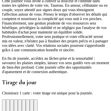
Cette journée vous invite à cultiver la douceur et l'intimité dans
toutes les sphères de votre vie, Taureau. En amour, célibataire ou en
couple, soyez attentif aux signes doux qui vous témoignent
l'affection autour de vous. Prenez le temps d'observer les détails qui
comptent et nourrissez la complicité qui vous unit à vos proches.
Financièrement, une gestion prudente de vos ressources sera
bénéfique, privilégiez la stabilité et ne négligez pas l'analyse de vos
habitudes d'achat pour maintenir un équilibre solide.
Professionnellement, votre sens pratique et votre efficacité seront
mis en valeur, n'hésitez pas à finaliser des projets précis et à partager
vos idées avec clarté. Vos relations sociales pourront s'approfondir
grâce à une communication honnête et sincère.
En fin de journée, accédez au lâcher-prise et la sensorialité :
savourez les plaisirs simples, laissez vos sens guidés vers un moment
de bien-être profond. Cette journée offre des opportunités
d'apaisement et de connexion authentique.
Tirage du jour
Choisissez 1 carte : votre tirage est unique pour la journée.
re
otre
Votre
Tirage
Votre
Tirage
Votre
Tirage
Votre
Tirage
Votre
Tirage
Votre
Tirage
Votre
Tirage
Tirage
Tirage
te
arte
carte
du
carte
du
carte
du
carte
du
carte
du
carte
du
carte
du
du
du