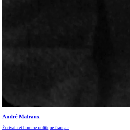
André Malraux
Écrivain et homme politique français