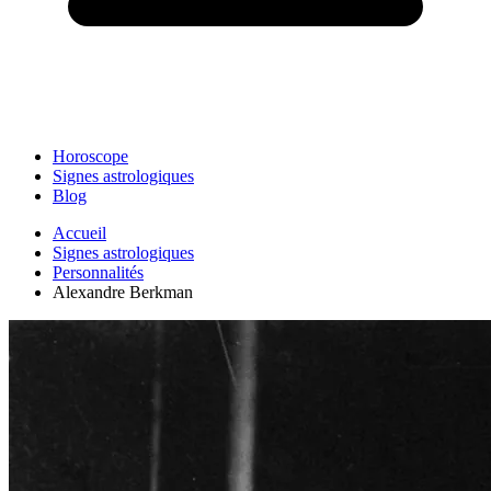
Horoscope
Signes astrologiques
Blog
Accueil
Signes astrologiques
Personnalités
Alexandre Berkman