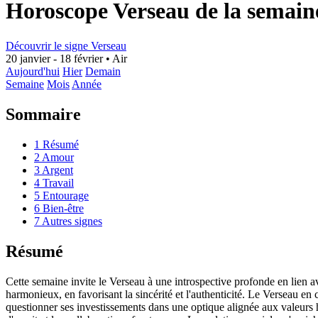
Horoscope Verseau de la semain
Découvrir le signe Verseau
20 janvier - 18 février
•
Air
Aujourd'hui
Hier
Demain
Semaine
Mois
Année
Sommaire
1
Résumé
2
Amour
3
Argent
4
Travail
5
Entourage
6
Bien-être
7
Autres signes
Résumé
Cette semaine invite le Verseau à une introspective profonde en lien a
harmonieux, en favorisant la sincérité et l'authenticité. Le Verseau e
questionner ses investissements dans une optique alignée aux valeurs h