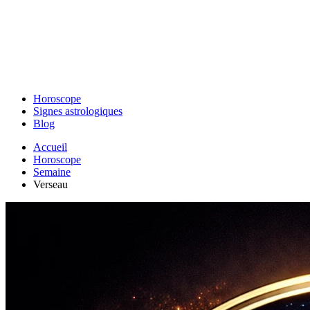
Horoscope
Signes astrologiques
Blog
Accueil
Horoscope
Semaine
Verseau