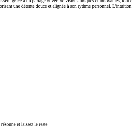
chissent grâce à un partage ouvert de visions uniques et innovantes, tout e
orisant une détente douce et alignée à son rythme personnel. L'intuition 
résonne et laissez le reste.