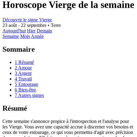
Horoscope Vierge de la semaine
Découvrir le signe Vierge
23 août - 22 septembre
•
Terre
Aujourd'hui
Hier
Demain
Semaine
Mois
Année
Sommaire
1
Résumé
2
Amour
3
Argent
4
Travail
5
Entourage
6
Bien-être
7
Autres signes
Résumé
Cette semaine s'annonce propice à l'introspection et l'analyse pour
les Vierge. Vous avez une capacité accrue à discerner vos besoins et
ceux de votre entourage, ce qui vous permettra d'agir avec précision