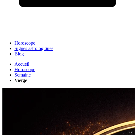
Horoscope
Signes astrologiques
Blog
Accueil
Horoscope
Semaine
Vierge