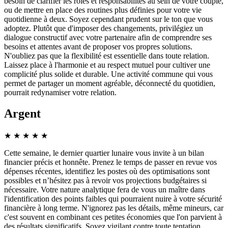
besoin de clarifier les rôles et responsabilités au sein de votre couple,
ou de mettre en place des routines plus définies pour votre vie
quotidienne à deux. Soyez cependant prudent sur le ton que vous
adoptez. Plutôt que d'imposer des changements, privilégiez un
dialogue constructif avec votre partenaire afin de comprendre ses
besoins et attentes avant de proposer vos propres solutions.
N'oubliez pas que la flexibilité est essentielle dans toute relation.
Laissez place à l'harmonie et au respect mutuel pour cultiver une
complicité plus solide et durable. Une activité commune qui vous
permet de partager un moment agréable, déconnecté du quotidien,
pourrait redynamiser votre relation.
Argent
★
★
★
★
★
Cette semaine, le dernier quartier lunaire vous invite à un bilan
financier précis et honnête. Prenez le temps de passer en revue vos
dépenses récentes, identifiez les postes où des optimisations sont
possibles et n’hésitez pas à revoir vos projections budgétaires si
nécessaire. Votre nature analytique fera de vous un maître dans
l'identification des points faibles qui pourraient nuire à votre sécurité
financière à long terme. N'ignorez pas les détails, même mineurs, car
c'est souvent en combinant ces petites économies que l'on parvient à
des résultats significatifs. Soyez vigilant contre toute tentation