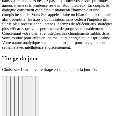
dans vos relations. N'hésitez pas à exprimer vos envies profondes en
amour, même si la prudence reste un atout précieux. En couple, le
dialogue constructif est clé pour maintenir l'harmonie et une
complicité solide. Vous êtes appelé à faire un bilan financier honnête
afin d'identifier les axes d'optimisation, sans céder à l'impulsivité.
Sur le plan professionnel, prenez le temps de réfléchir aux stratégies
plus efficaces qui vous permettront de progresser durablement.
Concernant votre bien-être, intégrez des changements subtils dans
votre routine pour cultiver une meilleure énergie et un esprit calme.
Votre nature analytique sera un atout majeur pour naviguer cette
semaine avec intelligence et discernement.
Tirage du jour
Choisissez 1 carte : votre tirage est unique pour la journée.
re
otre
Votre
Tirage
Votre
Tirage
Votre
Tirage
Votre
Tirage
Votre
Tirage
Votre
Tirage
Votre
Tirage
Tirage
Tirage
te
arte
carte
du
carte
du
carte
du
carte
du
carte
du
carte
du
carte
du
du
du
jour
jour
jour
jour
jour
jour
jour
jour
jour
ui
d'hui
urd'hui
ujourd'hui
Aujourd'hui
Aujourd'hui
Aujourd'hui
Aujourd'hui
Aujourd'hui
Carte
Carte
Carte
Carte
Carte
Carte
Carte
Carte
Carte
1
2
3
4
5
6
7
8
9
sation
uste
ommunication
Focus
Verite
Ancrage
Rencontre
Douceur
Sagesse
ieu
✶
✶
✶
✶
✶
✶
✶
✶
✶
Mettre
Une
Revenez
Ce
Les
Un
La
La