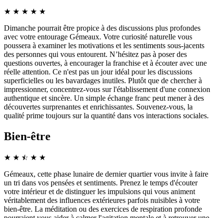
★
★
★
★
★
Dimanche pourrait être propice à des discussions plus profondes
avec votre entourage Gémeaux. Votre curiosité naturelle vous
poussera à examiner les motivations et les sentiments sous-jacents
des personnes qui vous entourent. N’hésitez pas à poser des
questions ouvertes, à encourager la franchise et à écouter avec une
réelle attention. Ce n'est pas un jour idéal pour les discussions
superficielles ou les bavardages inutiles. Plutôt que de chercher à
impressionner, concentrez-vous sur l'établissement d'une connexion
authentique et sincère. Un simple échange franc peut mener à des
découvertes surprenantes et enrichissantes. Souvenez-vous, la
qualité prime toujours sur la quantité dans vos interactions sociales.
Bien-être
★
★
☆
★
★
★
Gémeaux, cette phase lunaire de dernier quartier vous invite à faire
un tri dans vos pensées et sentiments. Prenez le temps d'écouter
votre intérieur et de distinguer les impulsions qui vous animent
véritablement des influences extérieures parfois nuisibles à votre
bien-être. La méditation ou des exercices de respiration profonde
pourraient vous aider à calmer l'agitation mentale et à retrouver une