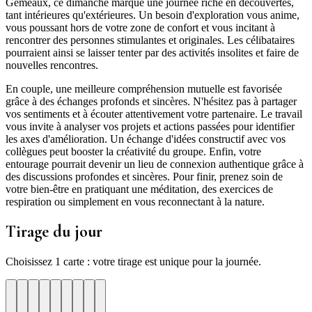
Gémeaux, ce dimanche marque une journée riche en découvertes,
tant intérieures qu'extérieures. Un besoin d'exploration vous anime,
vous poussant hors de votre zone de confort et vous incitant à
rencontrer des personnes stimulantes et originales. Les célibataires
pourraient ainsi se laisser tenter par des activités insolites et faire de
nouvelles rencontres.
En couple, une meilleure compréhension mutuelle est favorisée
grâce à des échanges profonds et sincères. N'hésitez pas à partager
vos sentiments et à écouter attentivement votre partenaire. Le travail
vous invite à analyser vos projets et actions passées pour identifier
les axes d'amélioration. Un échange d'idées constructif avec vos
collègues peut booster la créativité du groupe. Enfin, votre
entourage pourrait devenir un lieu de connexion authentique grâce à
des discussions profondes et sincères. Pour finir, prenez soin de
votre bien-être en pratiquant une méditation, des exercices de
respiration ou simplement en vous reconnectant à la nature.
Tirage du jour
Choisissez 1 carte : votre tirage est unique pour la journée.
re
otre
Votre
Tirage
Votre
Tirage
Votre
Tirage
Votre
Tirage
Votre
Tirage
Votre
Tirage
Votre
Tirage
Tirage
Tirage
te
arte
carte
du
carte
du
carte
du
carte
du
carte
du
carte
du
carte
du
du
du