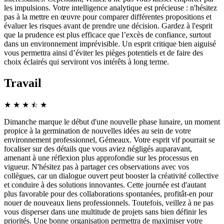
les impulsions. Votre intelligence analytique est précieuse : n'hésitez
pas à la mettre en œuvre pour comparer différentes propositions et
évaluer les risques avant de prendre une décision. Gardez à l'esprit
que la prudence est plus efficace que l’excès de confiance, surtout
dans un environnement imprévisible. Un esprit critique bien aiguisé
vous permettra ainsi d’éviter les pièges potentiels et de faire des
choix éclairés qui serviront vos intérêts à long terme.
Travail
★
★
★
☆
★
★
Dimanche marque le début d'une nouvelle phase lunaire, un moment
propice à la germination de nouvelles idées au sein de votre
environnement professionnel, Gémeaux. Votre esprit vif pourrait se
focaliser sur des détails que vous aviez négligés auparavant,
amenant à une réflexion plus approfondie sur les processus en
vigueur. N'hésitez pas à partager ces observations avec vos
collègues, car un dialogue ouvert peut booster la créativité collective
et conduire à des solutions innovantes. Cette journée est d'autant
plus favorable pour des collaborations spontanées, profitât-en pour
nouer de nouveaux liens professionnels. Toutefois, veillez à ne pas
vous disperser dans une multitude de projets sans bien définir les
priorités. Une bonne organisation permettra de maximiser votre