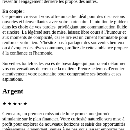
ressentir l'engagement derrière les propos des autres.
En couple :
Ce premier croissant vous offre un cadre idéal pour des discussions
ouvertes et bienveillantes avec votre partenaire. L'intuition te guidera
dans les choix de vos paroles, privilégiant une communication fluide
et sincère. La légèreté sera de mise, laissez libre cours à l’humour et
aux moments de complicité, car le rire est un ciment formidable pour
renforcer votre lien. N'hésitez pas à partager des souvenirs heureux
ou à évoquer des rêves communs, profitez de cette ambiance propice
à la confiance et l'harmonie.
Surveillez toutefois les excès de bavardage qui pourraient détourner
vos conversations du cœur de la matière. Prenez le temps d'écouter
attentivement votre partenaire pour comprendre ses besoins et ses
aspirations.
Argent
★
★
★
☆
★
★
Gémeaux, un premier croissant de lune promet une journée
stimulante sur le plan financier. Votre curiosité naturelle sera mise à
profit pour explorer de nouveaux horizons et saisir des opportunités
intéressantes. Cependant, veillez à ne pas vous laisser emporter par