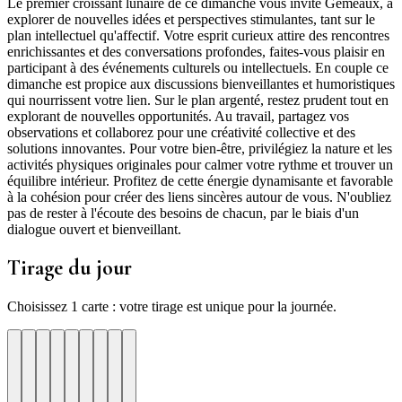
Le premier croissant lunaire de ce dimanche vous invite Gémeaux, à
explorer de nouvelles idées et perspectives stimulantes, tant sur le
plan intellectuel qu'affectif. Votre esprit curieux attire des rencontres
enrichissantes et des conversations profondes, faites-vous plaisir en
participant à des événements culturels ou intellectuels. En couple ce
dimanche est propice aux discussions bienveillantes et humoristiques
qui nourrissent votre lien. Sur le plan argenté, restez prudent tout en
explorant de nouvelles opportunités. Au travail, partagez vos
observations et collaborez pour une créativité collective et des
solutions innovantes. Pour votre bien-être, privilégiez la nature et les
activités physiques originales pour calmer votre rythme et trouver un
équilibre intérieur. Profitez de cette énergie dynamisante et favorable
à la cohésion pour créer des liens sincères autour de vous. N'oubliez
pas de rester à l'écoute des besoins de chacun, par le biais d'un
dialogue ouvert et bienveillant.
Tirage du jour
Choisissez 1 carte : votre tirage est unique pour la journée.
re
otre
Votre
Tirage
Votre
Tirage
Votre
Tirage
Votre
Tirage
Votre
Tirage
Votre
Tirage
Votre
Tirage
Tirage
Tirage
te
arte
carte
du
carte
du
carte
du
carte
du
carte
du
carte
du
carte
du
du
du
jour
jour
jour
jour
jour
jour
jour
jour
jour
ui
d'hui
urd'hui
ujourd'hui
Aujourd'hui
Aujourd'hui
Aujourd'hui
Aujourd'hui
Aujourd'hui