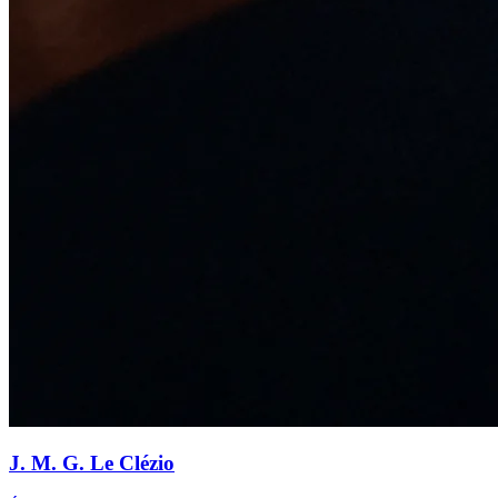
J. M. G. Le Clézio