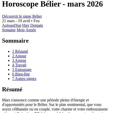
Horoscope Bélier - mars 2026
Découvrir le signe Bélier
21 mars - 19 avril
•
Feu
Aujourd'hui
Hier
Demain
Semaine
Mois
Année
Sommaire
1
Résumé
2
Amour
3
Argent
4
Travail
5
Entourage
6
Bien-être
7
Autres signes
Résumé
Mars s'annonce comme une période pleine d'énergie et
d'opportunités pour le Bélier. Sur le plan sentimental, que vous
soyez célibataire ou en couple, votre charme et votre enthousiasme