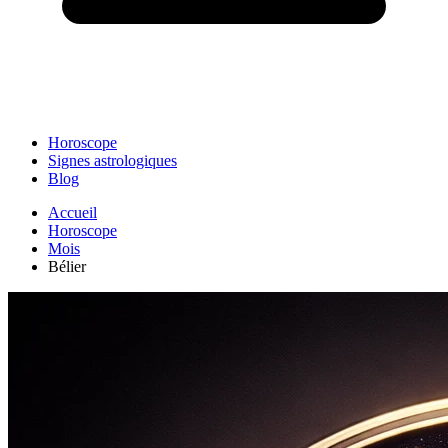
Horoscope
Signes astrologiques
Blog
Accueil
Horoscope
Mois
Bélier