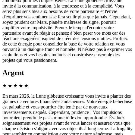
amoureux pour les couples Bélier. La Lune gibbeuse croissante
invite à la communication, à la tendresse et à la complicité. Vous
serez plus sensibles aux besoins de votre partenaire et l'envie
d'exprimer vos sentiments se fera sentir plus que jamais. Cependant,
soyez prudent car Mars, planète maîtresse du signe, pourrait
amplifier votre impulsivité. Prenez le temps d'écouter votre
partenaire avant de réagir et pensez à bien peser vos mots car des
réactions exagérées risquent de créer des tensions inutiles. Profitez
de cette énergie pour consolider la base de votre relation en vous
ouvrant à un dialogue franc et honnête. N'hésitez pas à exprimer vos
aspirations et vos besoins mutuels et construisez ensemble des
projets qui vous passionnent.
Argent
★
★
★
★
★
En mars 2026, la Lune gibbeuse croissante vous invite à planter des
graines d'aventures financières audacieuses. Votre énergie bélierlaise
est palpable et vous pourriez être tenté par de nouveaux
investissements risqués. Cependant, prudence ! Vos impulsions
pourraient prendre le pas sur une réflexion approfondie. Évaluez
soigneusement vos projets avant de vous lancer et assurez-vous que
chaque décision s'aligne avec vos objectifs à long terme. La frugality
peut sembler en contradiction avec votre nature généreuse, mais