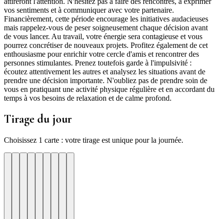
attireront l'attention. N'hésitez pas à faire des rencontres, à exprimer
vos sentiments et à communiquer avec votre partenaire.
Financièrement, cette période encourage les initiatives audacieuses
mais rappelez-vous de peser soigneusement chaque décision avant
de vous lancer. Au travail, votre énergie sera contagieuse et vous
pourrez concrétiser de nouveaux projets. Profitez également de cet
enthousiasme pour enrichir votre cercle d'amis et rencontrer des
personnes stimulantes. Prenez toutefois garde à l'impulsivité :
écoutez attentivement les autres et analysez les situations avant de
prendre une décision importante. N'oubliez pas de prendre soin de
vous en pratiquant une activité physique régulière et en accordant du
temps à vos besoins de relaxation et de calme profond.
Tirage du jour
Choisissez 1 carte : votre tirage est unique pour la journée.
re
otre
Votre
Tirage
Votre
Tirage
Votre
Tirage
Votre
Tirage
Votre
Tirage
Votre
Tirage
Votre
Tirage
Tirage
Tirage
te
arte
carte
du
carte
du
carte
du
carte
du
carte
du
carte
du
carte
du
du
du
jour
jour
jour
jour
jour
jour
jour
jour
jour
ui
d'hui
urd'hui
ujourd'hui
Aujourd'hui
Aujourd'hui
Aujourd'hui
Aujourd'hui
Aujourd'hui
Carte
Carte
Carte
Carte
Carte
Carte
Carte
Carte
Carte
1
2
3
4
5
6
7
8
9
ssion
er-
Harmonie
Focus
Renouveau
Elan
Curiosite
Ancrage
Joie
ise