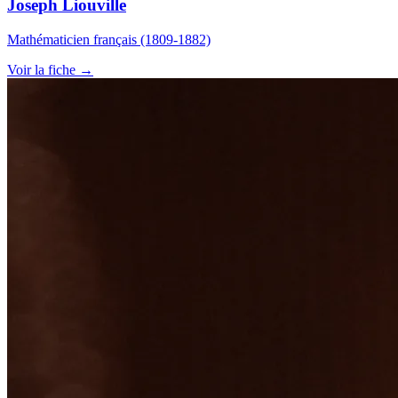
Joseph Liouville
Mathématicien français (1809-1882)
Voir la fiche →