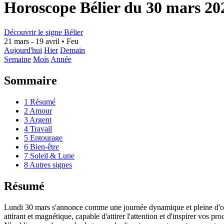
Horoscope Bélier du 30 mars 20
Découvrir le signe Bélier
21 mars - 19 avril
•
Feu
Aujourd'hui
Hier
Demain
Semaine
Mois
Année
Sommaire
1
Résumé
2
Amour
3
Argent
4
Travail
5
Entourage
6
Bien-être
7
Soleil & Lune
8
Autres signes
Résumé
Lundi 30 mars s'annonce comme une journée dynamique et pleine d'oppor
attirant et magnétique, capable d'attirer l'attention et d'inspirer vos 