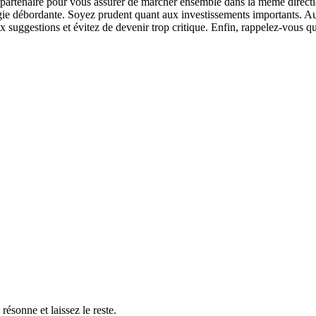
artenaire pour vous assurer de marcher ensemble dans la même direction. 
gie débordante. Soyez prudent quant aux investissements importants. Au t
 suggestions et évitez de devenir trop critique. Enfin, rappelez-vous que
résonne et laissez le reste.