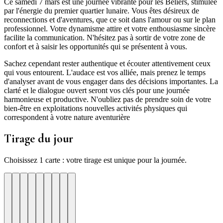
Ce samedi 7 mars est une journée vibrante pour les Béliers, stimulée
par l'énergie du premier quartier lunaire. Vous êtes désireux de
reconnections et d'aventures, que ce soit dans l'amour ou sur le plan
professionnel. Votre dynamisme attire et votre enthousiasme sincère
facilite la communication. N'hésitez pas à sortir de votre zone de
confort et à saisir les opportunités qui se présentent à vous.
Sachez cependant rester authentique et écouter attentivement ceux
qui vous entourent. L'audace est vos alliée, mais prenez le temps
d'analyser avant de vous engager dans des décisions importantes. La
clarté et le dialogue ouvert seront vos clés pour une journée
harmonieuse et productive. N'oubliez pas de prendre soin de votre
bien-être en exploitations nouvelles activités physiques qui
correspondent à votre nature aventurière
Tirage du jour
Choisissez 1 carte : votre tirage est unique pour la journée.
re
otre
Votre
Tirage
Votre
Tirage
Votre
Tirage
Votre
Tirage
Votre
Tirage
Votre
Tirage
Votre
Tirage
Tirage
Tirage
te
arte
carte
du
carte
du
carte
du
carte
du
carte
du
carte
du
carte
du
du
du
jour
jour
jour
jour
jour
jour
jour
jour
jour
ui
d'hui
urd'hui
ujourd'hui
Aujourd'hui
Aujourd'hui
Aujourd'hui
Aujourd'hui
Aujourd'hui
Carte
Carte
Carte
Carte
Carte
Carte
Carte
Carte
Carte
1
2
3
4
5
6
7
8
9