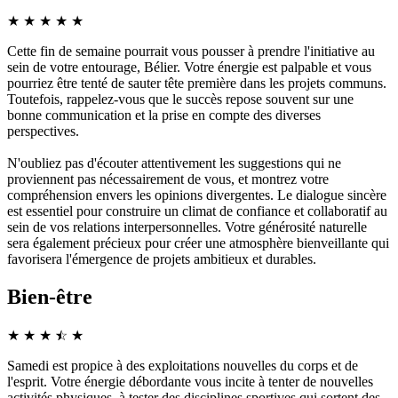
★
★
★
★
★
Cette fin de semaine pourrait vous pousser à prendre l'initiative au
sein de votre entourage, Bélier. Votre énergie est palpable et vous
pourriez être tenté de sauter tête première dans les projets communs.
Toutefois, rappelez-vous que le succès repose souvent sur une
bonne communication et la prise en compte des diverses
perspectives.
N'oubliez pas d'écouter attentivement les suggestions qui ne
proviennent pas nécessairement de vous, et montrez votre
compréhension envers les opinions divergentes. Le dialogue sincère
est essentiel pour construire un climat de confiance et collaboratif au
sein de vos relations interpersonnelles. Votre générosité naturelle
sera également précieux pour créer une atmosphère bienveillante qui
favorisera l'émergence de projets ambitieux et durables.
Bien-être
★
★
★
☆
★
★
Samedi est propice à des exploitations nouvelles du corps et de
l'esprit. Votre énergie débordante vous incite à tenter de nouvelles
activités physiques, à tester des disciplines sportives qui sortent des