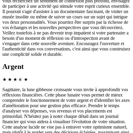
vous recherchez un sentiment de connexion plus profond, envisagez
de participer à une activité qui stimule votre esprit curieux ensemble.
Il pourrait s'agir d'assister à un documentaire fascinant, de visiter un
musée insolite ou même de suivre un cours sur un sujet qui intrigue
vos deux personnalités. Vous pourriez être surpris par la richesse de
vos échanges et les nouvelles perspectives que vous découvrirez.
Veillez toutefois à ne pas devenir trop impatient si votre partenaire a
besoin d'un moment de réflexion ou d'introspection avant de
s'engager dans cette nouvelle aventure. Encouragez l'ouverture et
l'authenticité dans vos conversations, c'est ainsi que vous construisez
une complicité solide et durable.
Argent
★
★
★
☆
★
★
Sagittaire, la lune gibbeuse croissante vous invite à approfondir vos
réflexions financières. Cette phase lunaire vous permet de mieux
comprendre le fonctionnement de votre argent et d'identifier les axes
d'amélioration pour une gestion plus efficace. Prendre le temps
d'analyser vos dépenses, vos revenus et vos placements est
primordial. N'hésitez pas à noter chaque détail dans un journal
financier qui vous aidera à visualiser l'évolution de votre situation.
Cette analyse lucide ne vise pas à entraver votre optimisme naturel,
mais plutôt à le guider vers des décisions éclairées, maximisant ainsi