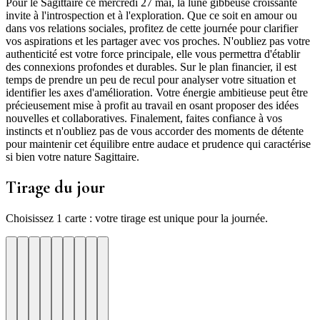
Pour le Sagittaire ce mercredi 27 mai, la lune gibbeuse croissante
invite à l'introspection et à l'exploration. Que ce soit en amour ou
dans vos relations sociales, profitez de cette journée pour clarifier
vos aspirations et les partager avec vos proches. N'oubliez pas votre
authenticité est votre force principale, elle vous permettra d'établir
des connexions profondes et durables. Sur le plan financier, il est
temps de prendre un peu de recul pour analyser votre situation et
identifier les axes d'amélioration. Votre énergie ambitieuse peut être
précieusement mise à profit au travail en osant proposer des idées
nouvelles et collaboratives. Finalement, faites confiance à vos
instincts et n'oubliez pas de vous accorder des moments de détente
pour maintenir cet équilibre entre audace et prudence qui caractérise
si bien votre nature Sagittaire.
Tirage du jour
Choisissez 1 carte : votre tirage est unique pour la journée.
re
otre
Votre
Tirage
Votre
Tirage
Votre
Tirage
Votre
Tirage
Votre
Tirage
Votre
Tirage
Votre
Tirage
Tirage
Tirage
te
arte
carte
du
carte
du
carte
du
carte
du
carte
du
carte
du
carte
du
du
du
jour
jour
jour
jour
jour
jour
jour
jour
jour
ui
d'hui
urd'hui
ujourd'hui
Aujourd'hui
Aujourd'hui
Aujourd'hui
Aujourd'hui
Aujourd'hui
Carte
Carte
Carte
Carte
Carte
Carte
Carte
Carte
Carte
1
2
3
4
5
6
7
8
9
ion
iance
Aventure
Compassion
Ecoute
Serenite
Joie
Douceur
Precision