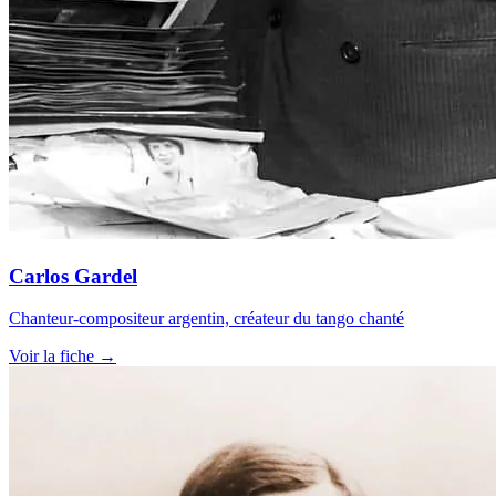
Carlos Gardel
Chanteur-compositeur argentin, créateur du tango chanté
Voir la fiche →