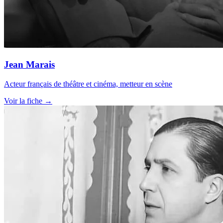
Jean Marais
Acteur français de théâtre et cinéma, metteur en scène
Voir la fiche →