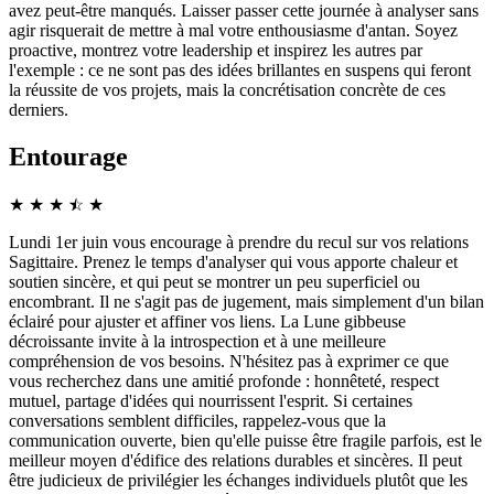
avez peut-être manqués. Laisser passer cette journée à analyser sans
agir risquerait de mettre à mal votre enthousiasme d'antan. Soyez
proactive, montrez votre leadership et inspirez les autres par
l'exemple : ce ne sont pas des idées brillantes en suspens qui feront
la réussite de vos projets, mais la concrétisation concrète de ces
derniers.
Entourage
★
★
★
☆
★
★
Lundi 1er juin vous encourage à prendre du recul sur vos relations
Sagittaire. Prenez le temps d'analyser qui vous apporte chaleur et
soutien sincère, et qui peut se montrer un peu superficiel ou
encombrant. Il ne s'agit pas de jugement, mais simplement d'un bilan
éclairé pour ajuster et affiner vos liens. La Lune gibbeuse
décroissante invite à la introspection et à une meilleure
compréhension de vos besoins. N'hésitez pas à exprimer ce que
vous recherchez dans une amitié profonde : honnêteté, respect
mutuel, partage d'idées qui nourrissent l'esprit. Si certaines
conversations semblent difficiles, rappelez-vous que la
communication ouverte, bien qu'elle puisse être fragile parfois, est le
meilleur moyen d'édifice des relations durables et sincères. Il peut
être judicieux de privilégier les échanges individuels plutôt que les