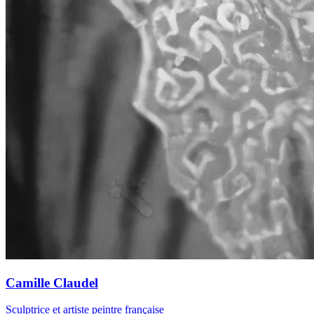
Camille Claudel
Sculptrice et artiste peintre française