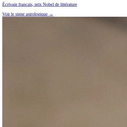
Écrivain français, prix Nobel de littérature
Voir le signe astrologique →