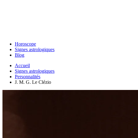
Horoscope
Signes astrologiques
Blog
Accueil
Signes astrologiques
Personnalités
J. M. G. Le Clézio