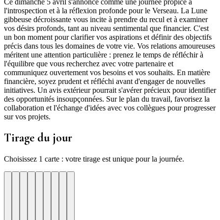
Ce dimanche 5 avril s'annonce comme une journée propice à
l'introspection et à la réflexion profonde pour le Verseau. La Lune
gibbeuse décroissante vous incite à prendre du recul et à examiner
vos désirs profonds, tant au niveau sentimental que financier. C'est
un bon moment pour clarifier vos aspirations et définir des objectifs
précis dans tous les domaines de votre vie. Vos relations amoureuses
méritent une attention particulière : prenez le temps de réfléchir à
l'équilibre que vous recherchez avec votre partenaire et
communiquez ouvertement vos besoins et vos souhaits. En matière
financière, soyez prudent et réfléchi avant d'engager de nouvelles
initiatives. Un avis extérieur pourrait s'avérer précieux pour identifier
des opportunités insoupçonnées. Sur le plan du travail, favorisez la
collaboration et l'échange d'idées avec vos collègues pour progresser
sur vos projets.
Tirage du jour
Choisissez 1 carte : votre tirage est unique pour la journée.
re
otre
Votre
Tirage
Votre
Tirage
Votre
Tirage
Votre
Tirage
Votre
Tirage
Votre
Tirage
Votre
Tirage
Tirage
Tirage
te
arte
carte
du
carte
du
carte
du
carte
du
carte
du
carte
du
carte
du
du
du
jour
jour
jour
jour
jour
jour
jour
jour
jour
ui
d'hui
urd'hui
ujourd'hui
Aujourd'hui
Aujourd'hui
Aujourd'hui
Aujourd'hui
Aujourd'hui
Carte
Carte
Carte
Carte
Carte
Carte
Carte
Carte
Carte