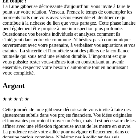
En couple :
La Lune gibbeuse décroissante d'aujourd’hui vous invite à faire le
point sur votre relation, Verseau. Prenez le temps de contempler les
moments forts que vous avez vécus ensemble et identifier ce qui
contribue à la richesse du lien que vous partagez. Cette phase lunaire
peut également être propice à une introspection plus profonde.
Questionnez vos besoins individuels et analysez comment ils
s'intègrent dans votre vie commune. N’hésitez pas à communiquer
ouvertement avec votre partenaire, à verbaliser vos aspirations et vos
craintes. La sincérité et l'honnêteté sont des piliers de la confiance
mutuelle qui sous-tend une relation durable. L’important est que
vous puissiez rester vous-mêmes tout en construisant un avenir
ensemble, respectez votre besoin d'autonomie tout en nourrissant
votre complicité.
Argent
★
★
★
☆
★
★
Cette journée de lune gibbeuse décroissante vous invite à faire des
ajustements subtils dans vos projets financiers. Vos idées originales
et innovantes pourraient trouver un écho, mais il est nécessaire de les
affiner avec une réflexion rigoureuse avant de les mettre en œuvre.
La prudence reste votre alliée pour naviguer efficacement dans ce
domaine parfois complexe. N'hésitez pas à solliciter des avis