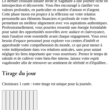
Le dernier croissant lunaire invite le Sagittaire à une journée riche en
introspection et découverte. Vous êtes encouragé à clarifier vos
valeurs profondes, en particulier en matière d'amour et d'argent.
Cette phase moon est propice à la réflexion sur votre relation
personnelle aux éléments financiers et profonds de votre être,
permettant un meilleur alignement avec vos aspirations authentiques.
Professionnellement, vous pourriez ressentir une énergie formidable
pour saisir des opportunités nouvelles avec audace et clairvoyance,
mais l'analyse reste essentielle avant chaque engagement. Vous avez
besoin d'espace personnel pour explorer vos centres d'intérêt et
approfondir votre compréhension du monde, ce qui peut mener à
votre indépendante dans vos relations amicales, sans pour autant
négliger les liens importants que vous nourrissez. Prenez le temps de
ralentir et de cultiver votre bien-être interne, laissez votre esprit
vagabonder afin de retrouver un sentiment de sérénité et d'équilibre..
Tirage du jour
Choisissez 1 carte : votre tirage est unique pour la journée.
re
otre
Votre
Tirage
Votre
Tirage
Votre
Tirage
Votre
Tirage
Votre
Tirage
Votre
Tirage
Votre
Tirage
Tirage
Tirage
te
arte
carte
du
carte
du
carte
du
carte
du
carte
du
carte
du
carte
du
du
du
jour
jour
jour
jour
jour
jour
jour
jour
jour
ui
d'hui
urd'hui
ujourd'hui
Aujourd'hui
Aujourd'hui
Aujourd'hui
Aujourd'hui
Aujourd'hui