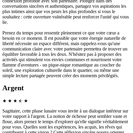
connexion profonde avec son partenaire. Plongez dans des
conversations sincères et authentiques, partagez vos aspirations les
plus intimes ainsi que vos peurs les plus profondes si vous le
souhaitez : cette ouverture vulnérable peut renforcer l'unité qui vous
lie.
Prenez du temps pour ressentir pleinement ce que votre cœur a
besoin en ce moment. Il est possible que votre énergie naturelle de
liberté nécessite un espace différent, mais rappelez-vous qu'une
communication claire avec votre partenaire permettra de trouver un
équilibre favorable à tous les deux. N'hésitez pas à proposer des
activités qui stimulent vos envies communes et nourrissent votre
flamme d'aventures - un pique-nique romantique au coucher du
soleil, une exploration culturelle dans le quartier, ou même une
simple lecture partagée peuvent créer des moments privilégiés.
Argent
★
★
★
☆
★
★
Sagittaire, cette phase lunaire vous invite à un dialogue intérieur sur
votre rapport à l'argent. La notion de richesse peut sembler vaste et
floue, alors prenez le temps d'explorer qu'elle signifie véritablement
pour vous. Quelles sont les expériences, les acquis, les rêves qui
contribuent à cette vision ? Cette réflexion sincère pourra orienter