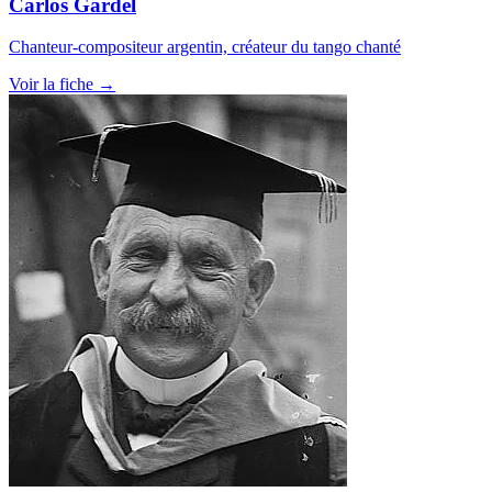
Carlos Gardel
Chanteur-compositeur argentin, créateur du tango chanté
Voir la fiche →