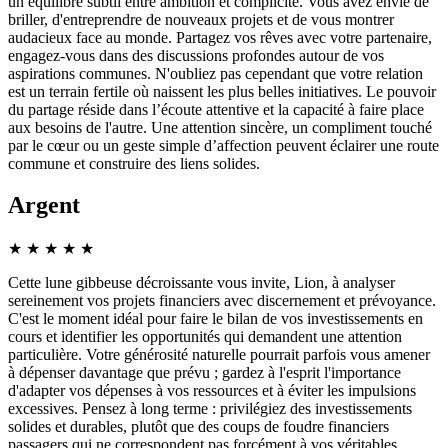
un équilibre subtil entre ambition et complicité. Vous avez envie de
briller, d'entreprendre de nouveaux projets et de vous montrer
audacieux face au monde. Partagez vos rêves avec votre partenaire,
engagez-vous dans des discussions profondes autour de vos
aspirations communes. N'oubliez pas cependant que votre relation
est un terrain fertile où naissent les plus belles initiatives. Le pouvoir
du partage réside dans l’écoute attentive et la capacité à faire place
aux besoins de l'autre. Une attention sincère, un compliment touché
par le cœur ou un geste simple d’affection peuvent éclairer une route
commune et construire des liens solides.
Argent
★
★
★
★
★
Cette lune gibbeuse décroissante vous invite, Lion, à analyser
sereinement vos projets financiers avec discernement et prévoyance.
C'est le moment idéal pour faire le bilan de vos investissements en
cours et identifier les opportunités qui demandent une attention
particulière. Votre générosité naturelle pourrait parfois vous amener
à dépenser davantage que prévu ; gardez à l'esprit l'importance
d'adapter vos dépenses à vos ressources et à éviter les impulsions
excessives. Pensez à long terme : privilégiez des investissements
solides et durables, plutôt que des coups de foudre financiers
passagers qui ne correspondent pas forcément à vos véritables