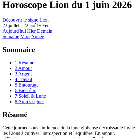
Horoscope Lion du 1 juin 2026
Découvrir le signe Lion
23 juillet - 22 août
•
Feu
Aujourd'hui
Hier
Demain
Semaine
Mois
Année
Sommaire
1
Résumé
2
Amour
3
Argent
4
Travail
5
Entourage
6
Bien-être
7
Soleil & Lune
8
Autres signes
Résumé
Cette journée sous l'influence de la lune gibbeuse décroissante invite
les Lions à cultiver l'introspection et l'équilibre. En amour,