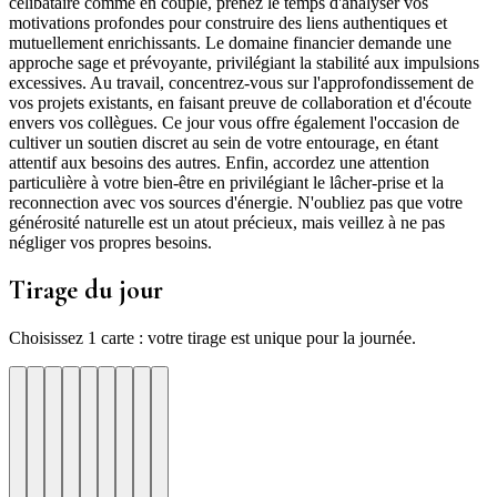
célibataire comme en couple, prenez le temps d'analyser vos
motivations profondes pour construire des liens authentiques et
mutuellement enrichissants. Le domaine financier demande une
approche sage et prévoyante, privilégiant la stabilité aux impulsions
excessives. Au travail, concentrez-vous sur l'approfondissement de
vos projets existants, en faisant preuve de collaboration et d'écoute
envers vos collègues. Ce jour vous offre également l'occasion de
cultiver un soutien discret au sein de votre entourage, en étant
attentif aux besoins des autres. Enfin, accordez une attention
particulière à votre bien-être en privilégiant le lâcher-prise et la
reconnection avec vos sources d'énergie. N'oubliez pas que votre
générosité naturelle est un atout précieux, mais veillez à ne pas
négliger vos propres besoins.
Tirage du jour
Choisissez 1 carte : votre tirage est unique pour la journée.
re
otre
Votre
Tirage
Votre
Tirage
Votre
Tirage
Votre
Tirage
Votre
Tirage
Votre
Tirage
Votre
Tirage
Tirage
Tirage
te
arte
carte
du
carte
du
carte
du
carte
du
carte
du
carte
du
carte
du
du
du
jour
jour
jour
jour
jour
jour
jour
jour
jour
ui
d'hui
urd'hui
ujourd'hui
Aujourd'hui
Aujourd'hui
Aujourd'hui
Aujourd'hui
Aujourd'hui
Carte
Carte
Carte
Carte
Carte
Carte
Carte
Carte
Carte
1
2
3
4
5
6
7
8
9
ation
age
Lucidite
Joie
Compassion
Vision
Abondance
Serenite
Verite