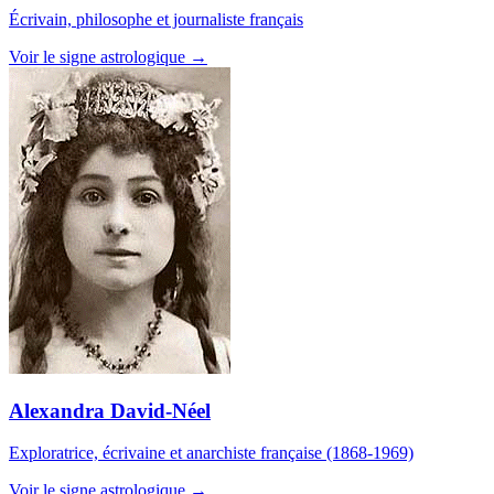
Écrivain, philosophe et journaliste français
Voir le signe astrologique →
Alexandra David-Néel
Exploratrice, écrivaine et anarchiste française (1868-1969)
Voir le signe astrologique →