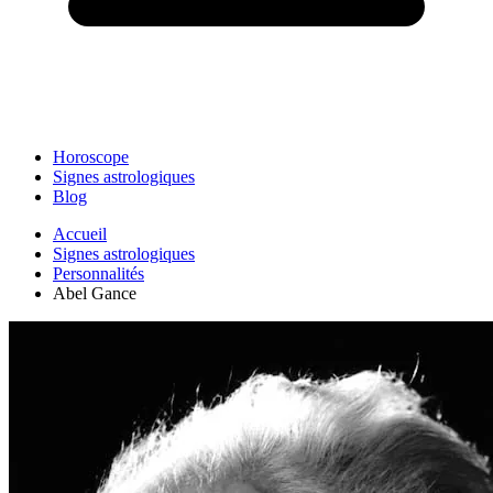
Horoscope
Signes astrologiques
Blog
Accueil
Signes astrologiques
Personnalités
Abel Gance