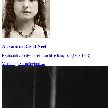
Alexandra David-Néel
Exploratrice, écrivaine et anarchiste française (1868-1969)
Voir le signe astrologique →