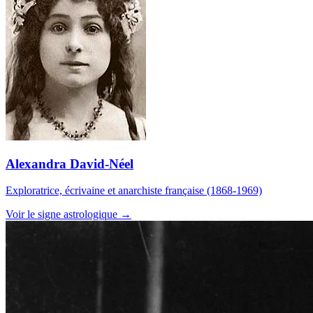
Alexandra David-Néel
Exploratrice, écrivaine et anarchiste française (1868-1969)
Voir le signe astrologique →