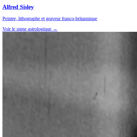
Alfred Sisley
Peintre, lithographe et graveur franco-britannique
Voir le signe astrologique →