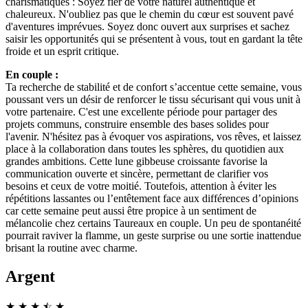
charismatiques : Soyez fier de votre naturel authentique et
chaleureux. N'oubliez pas que le chemin du cœur est souvent pavé
d'aventures imprévues. Soyez donc ouvert aux surprises et sachez
saisir les opportunités qui se présentent à vous, tout en gardant la tête
froide et un esprit critique.
En couple :
Ta recherche de stabilité et de confort s’accentue cette semaine, vous
poussant vers un désir de renforcer le tissu sécurisant qui vous unit à
votre partenaire. C'est une excellente période pour partager des
projets communs, construire ensemble des bases solides pour
l'avenir. N'hésitez pas à évoquer vos aspirations, vos rêves, et laissez
place à la collaboration dans toutes les sphères, du quotidien aux
grandes ambitions. Cette lune gibbeuse croissante favorise la
communication ouverte et sincère, permettant de clarifier vos
besoins et ceux de votre moitié. Toutefois, attention à éviter les
répétitions lassantes ou l’entêtement face aux différences d’opinions
car cette semaine peut aussi être propice à un sentiment de
mélancolie chez certains Taureaux en couple. Un peu de spontanéité
pourrait raviver la flamme, un geste surprise ou une sortie inattendue
brisant la routine avec charme.
Argent
★
★
★
☆
★
★