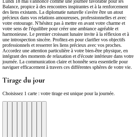
Lundi 18 mai s'annonce comme une journée favorable pour les
Balance, propice à des rencontres inspirantes et à la renforcement
des liens existants. La diplomatie naturelle s'avère être un atout
précieux dans vos relations amoureuses, professionnelles et avec
votre entourage. N'hésitez pas à mettre en avant votre charme et
votre sens de l'équilibre pour créer une ambiance agréable et
harmonieuse. Le premier croissant lunaire invite à la réflexion et à
une introspection sincère. Profitez-en pour clarifier vos objectifs
professionnels et resserrer les liens précieux avec vos proches.
Accordez une attention particulière à votre bien-être physique, en
intégrant des moments de relaxation et d'écoute intérieure dans votre
journée. La communication claire et honnête sera essentielle pour
naviguer efficacement à travers ces différentes sphères de votre vie.
Tirage du jour
Choisissez 1 carte : votre tirage est unique pour la journée.
re
otre
Votre
Tirage
Votre
Tirage
Votre
Tirage
Votre
Tirage
Votre
Tirage
Votre
Tirage
Votre
Tirage
Tirage
Tirage
te
arte
carte
du
carte
du
carte
du
carte
du
carte
du
carte
du
carte
du
du
du
jour
jour
jour
jour
jour
jour
jour
jour
jour
ui
d'hui
urd'hui
ujourd'hui
Aujourd'hui
Aujourd'hui
Aujourd'hui
Aujourd'hui
Aujourd'hui
Carte
Carte
Carte
Carte
Carte
Carte
Carte
Carte
Carte
1
2
3
4
5
6
7
8
9
nisation
nce
tience
Inspiration
Clairvoyance
Recuperation
Nettoyage
Harmonie
Protection