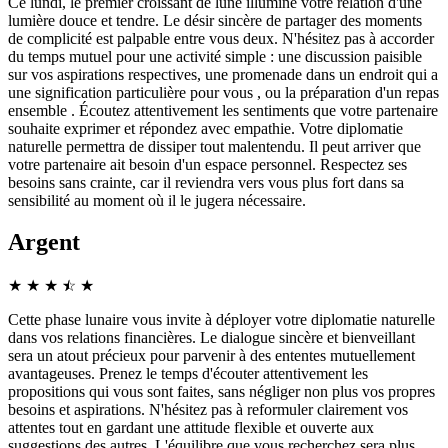
Ce lundi, le premier croissant de lune illumine votre relation d'une
lumière douce et tendre. Le désir sincère de partager des moments
de complicité est palpable entre vous deux. N'hésitez pas à accorder
du temps mutuel pour une activité simple : une discussion paisible
sur vos aspirations respectives, une promenade dans un endroit qui a
une signification particulière pour vous , ou la préparation d'un repas
ensemble . Écoutez attentivement les sentiments que votre partenaire
souhaite exprimer et répondez avec empathie. Votre diplomatie
naturelle permettra de dissiper tout malentendu. Il peut arriver que
votre partenaire ait besoin d'un espace personnel. Respectez ses
besoins sans crainte, car il reviendra vers vous plus fort dans sa
sensibilité au moment où il le jugera nécessaire.
Argent
★
★
★
☆
★
★
Cette phase lunaire vous invite à déployer votre diplomatie naturelle
dans vos relations financières. Le dialogue sincère et bienveillant
sera un atout précieux pour parvenir à des ententes mutuellement
avantageuses. Prenez le temps d'écouter attentivement les
propositions qui vous sont faites, sans négliger non plus vos propres
besoins et aspirations. N'hésitez pas à reformuler clairement vos
attentes tout en gardant une attitude flexible et ouverte aux
suggestions des autres. L'équilibre que vous recherchez sera plus