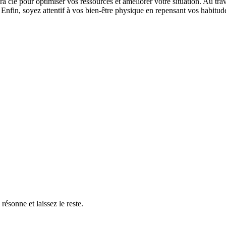
sera clé pour optimiser vos ressources et améliorer votre situation. Au tra
 Enfin, soyez attentif à vos bien-être physique en repensant vos habitude
résonne et laissez le reste.