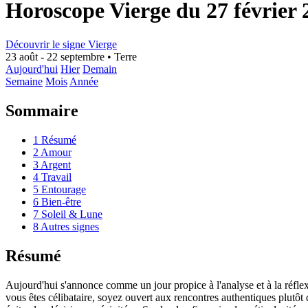
Horoscope Vierge du 27 février 
Découvrir le signe Vierge
23 août - 22 septembre
•
Terre
Aujourd'hui
Hier
Demain
Semaine
Mois
Année
Sommaire
1
Résumé
2
Amour
3
Argent
4
Travail
5
Entourage
6
Bien-être
7
Soleil & Lune
8
Autres signes
Résumé
Aujourd'hui s'annonce comme un jour propice à l'analyse et à la réflexi
vous êtes célibataire, soyez ouvert aux rencontres authentiques plutôt q