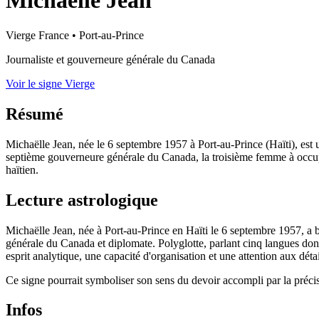
Michaëlle Jean
Vierge
France
•
Port-au-Prince
Journaliste et gouverneure générale du Canada
Voir le signe Vierge
Résumé
Michaëlle Jean, née le 6 septembre 1957 à Port-au-Prince (Haïti), est 
septième gouverneure générale du Canada, la troisième femme à occuper 
haïtien.
Lecture astrologique
Michaëlle Jean, née à Port-au-Prince en Haïti le 6 septembre 1957, a bâ
générale du Canada et diplomate. Polyglotte, parlant cinq langues dont l
esprit analytique, une capacité d'organisation et une attention aux détai
Ce signe pourrait symboliser son sens du devoir accompli par la préci
Infos