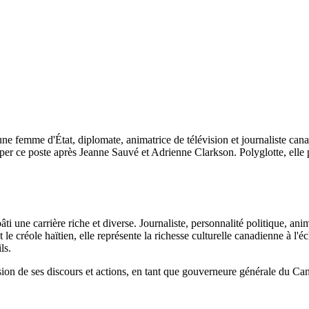
une femme d'État, diplomate, animatrice de télévision et journaliste ca
ce poste après Jeanne Sauvé et Adrienne Clarkson. Polyglotte, elle parle
ti une carrière riche et diverse. Journaliste, personnalité politique, an
e créole haïtien, elle représente la richesse culturelle canadienne à l'é
ls.
sion de ses discours et actions, en tant que gouverneure générale du Ca