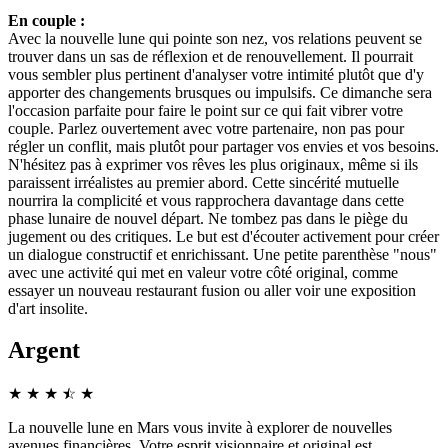
En couple :
Avec la nouvelle lune qui pointe son nez, vos relations peuvent se
trouver dans un sas de réflexion et de renouvellement. Il pourrait
vous sembler plus pertinent d'analyser votre intimité plutôt que d'y
apporter des changements brusques ou impulsifs. Ce dimanche sera
l'occasion parfaite pour faire le point sur ce qui fait vibrer votre
couple. Parlez ouvertement avec votre partenaire, non pas pour
régler un conflit, mais plutôt pour partager vos envies et vos besoins.
N'hésitez pas à exprimer vos rêves les plus originaux, même si ils
paraissent irréalistes au premier abord. Cette sincérité mutuelle
nourrira la complicité et vous rapprochera davantage dans cette
phase lunaire de nouvel départ. Ne tombez pas dans le piège du
jugement ou des critiques. Le but est d'écouter activement pour créer
un dialogue constructif et enrichissant. Une petite parenthèse "nous"
avec une activité qui met en valeur votre côté original, comme
essayer un nouveau restaurant fusion ou aller voir une exposition
d'art insolite.
Argent
★
★
★
☆
★
★
La nouvelle lune en Mars vous invite à explorer de nouvelles
avenues financières. Votre esprit visionnaire et original est