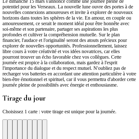
Le dimanche 15 mars s'annonce comme une journée pleine de
potentiel pour les Verseaux. La nouvelle lune ouvre des portes à de
nouvelles connexions amoureuses et invite à explorer de nouveaux
horizons dans toutes les sphères de la vie. En amour, en couple ou
amoureusement, ce serait le moment idéal pour être honnête avec
soi-même et son partenaire, partager ses aspirations les plus
profondes et cultiver la compréhension mutuelle. Sur le plan
financier, l'audace et l'originalité seront des atouts précieux pour
explorer de nouvelles opportunités. Professionnellement, laissez
libre cours à votre créativité et vos idées novatrices, car elles
pourront trouver un écho favorable chez vos collègues. Cette
journée est propice à la collaboration, mais gardez à l'esprit
l'importance du dialogue et du respect mutuel. N'oubliez pas de
recharger vos batteries en accordant une attention particulière à votre
bien-être émotionnel et spirituel, car il vous permettra d'aborder cette
journée pleine de possibilités avec énergie et enthousiasme.
Tirage du jour
Choisissez 1 carte : votre tirage est unique pour la journée.
re
otre
Votre
Tirage
Votre
Tirage
Votre
Tirage
Votre
Tirage
Votre
Tirage
Votre
Tirage
Votre
Tirage
Tirage
Tirage
te
arte
carte
du
carte
du
carte
du
carte
du
carte
du
carte
du
carte
du
du
du
jour
jour
jour
jour
jour
jour
jour
jour
jour