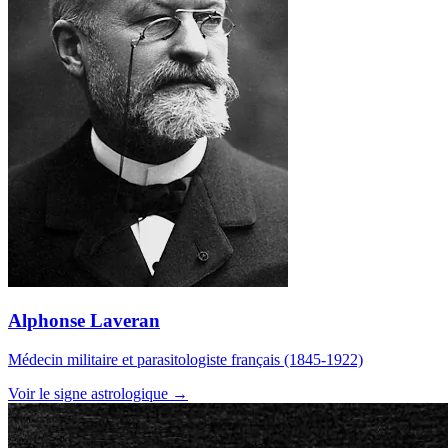
Alphonse Laveran
Médecin militaire et parasitologiste français (1845-1922)
Voir le signe astrologique →