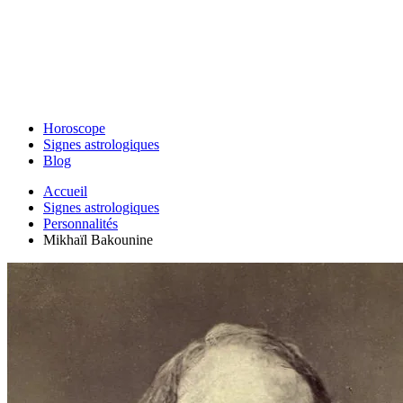
Horoscope
Signes astrologiques
Blog
Accueil
Signes astrologiques
Personnalités
Mikhaïl Bakounine