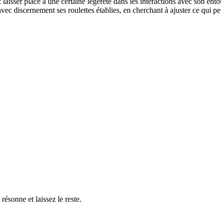
laisser place à une certaine légèreté dans les interactions avec son entou
avec discernement ses roulettes établies, en cherchant à ajuster ce qui p
résonne et laissez le reste.