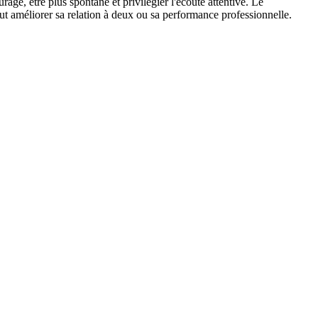
rage, être plus spontané et privilégier l'écoute attentive. Le
eut améliorer sa relation à deux ou sa performance professionnelle.