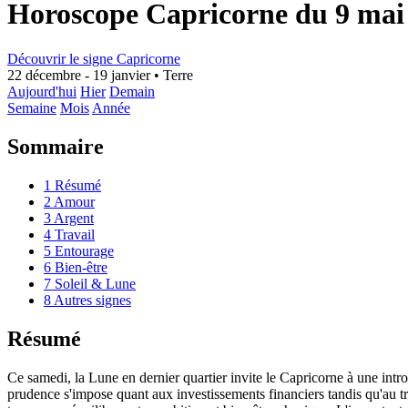
Horoscope Capricorne du 9 mai
Découvrir le signe Capricorne
22 décembre - 19 janvier
•
Terre
Aujourd'hui
Hier
Demain
Semaine
Mois
Année
Sommaire
1
Résumé
2
Amour
3
Argent
4
Travail
5
Entourage
6
Bien-être
7
Soleil & Lune
8
Autres signes
Résumé
Ce samedi, la Lune en dernier quartier invite le Capricorne à une intr
prudence s'impose quant aux investissements financiers tandis qu'au tr