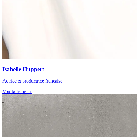
Isabelle Huppert
Actrice et productrice française
Voir la fiche →