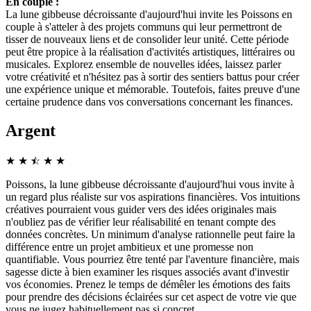
En couple :
La lune gibbeuse décroissante d'aujourd'hui invite les Poissons en
couple à s'atteler à des projets communs qui leur permettront de
tisser de nouveaux liens et de consolider leur unité. Cette période
peut être propice à la réalisation d'activités artistiques, littéraires ou
musicales. Explorez ensemble de nouvelles idées, laissez parler
votre créativité et n'hésitez pas à sortir des sentiers battus pour créer
une expérience unique et mémorable. Toutefois, faites preuve d'une
certaine prudence dans vos conversations concernant les finances.
Argent
★
★
☆
★
★
★
Poissons, la lune gibbeuse décroissante d'aujourd'hui vous invite à
un regard plus réaliste sur vos aspirations financières. Vos intuitions
créatives pourraient vous guider vers des idées originales mais
n'oubliez pas de vérifier leur réalisabilité en tenant compte des
données concrètes. Un minimum d'analyse rationnelle peut faire la
différence entre un projet ambitieux et une promesse non
quantifiable. Vous pourriez être tenté par l'aventure financière, mais
sagesse dicte à bien examiner les risques associés avant d'investir
vos économies. Prenez le temps de démêler les émotions des faits
pour prendre des décisions éclairées sur cet aspect de votre vie que
vous ne jugez habituellement pas si concret.