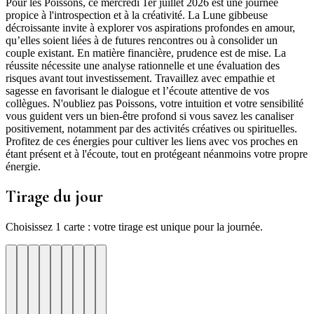
Pour les Poissons, ce mercredi 1er juillet 2026 est une journée
propice à l'introspection et à la créativité. La Lune gibbeuse
décroissante invite à explorer vos aspirations profondes en amour,
qu’elles soient liées à de futures rencontres ou à consolider un
couple existant. En matière financière, prudence est de mise. La
réussite nécessite une analyse rationnelle et une évaluation des
risques avant tout investissement. Travaillez avec empathie et
sagesse en favorisant le dialogue et l’écoute attentive de vos
collègues. N'oubliez pas Poissons, votre intuition et votre sensibilité
vous guident vers un bien-être profond si vous savez les canaliser
positivement, notamment par des activités créatives ou spirituelles.
Profitez de ces énergies pour cultiver les liens avec vos proches en
étant présent et à l'écoute, tout en protégeant néanmoins votre propre
énergie.
Tirage du jour
Choisissez 1 carte : votre tirage est unique pour la journée.
re
otre
Votre
Tirage
Votre
Tirage
Votre
Tirage
Votre
Tirage
Votre
Tirage
Votre
Tirage
Votre
Tirage
Tirage
Tirage
te
arte
carte
du
carte
du
carte
du
carte
du
carte
du
carte
du
carte
du
du
du
jour
jour
jour
jour
jour
jour
jour
jour
jour
ui
d'hui
urd'hui
ujourd'hui
Aujourd'hui
Aujourd'hui
Aujourd'hui
Aujourd'hui
Aujourd'hui
Carte
Carte
Carte
Carte
Carte
Carte
Carte
Carte
Carte