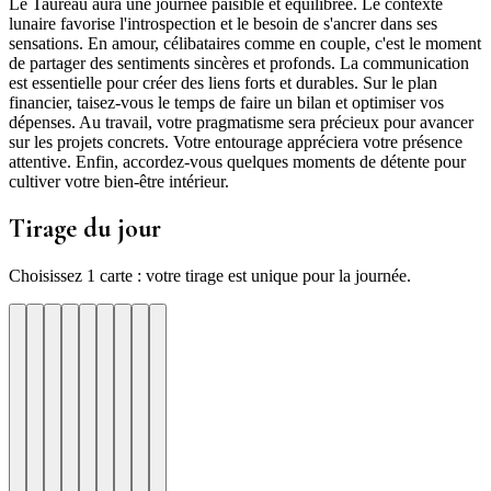
Le Taureau aura une journée paisible et équilibrée. Le contexte
lunaire favorise l'introspection et le besoin de s'ancrer dans ses
sensations. En amour, célibataires comme en couple, c'est le moment
de partager des sentiments sincères et profonds. La communication
est essentielle pour créer des liens forts et durables. Sur le plan
financier, taisez-vous le temps de faire un bilan et optimiser vos
dépenses. Au travail, votre pragmatisme sera précieux pour avancer
sur les projets concrets. Votre entourage appréciera votre présence
attentive. Enfin, accordez-vous quelques moments de détente pour
cultiver votre bien-être intérieur.
Tirage du jour
Choisissez 1 carte : votre tirage est unique pour la journée.
re
otre
Votre
Tirage
Votre
Tirage
Votre
Tirage
Votre
Tirage
Votre
Tirage
Votre
Tirage
Votre
Tirage
Tirage
Tirage
te
arte
carte
du
carte
du
carte
du
carte
du
carte
du
carte
du
carte
du
du
du
jour
jour
jour
jour
jour
jour
jour
jour
jour
ui
d'hui
urd'hui
ujourd'hui
Aujourd'hui
Aujourd'hui
Aujourd'hui
Aujourd'hui
Aujourd'hui
Carte
Carte
Carte
Carte
Carte
Carte
Carte
Carte
Carte
1
2
3
4
5
6
7
8
9
ation
ite
nisation
Lucidite
Renouveau
Discipline
Elan
Harmonie
Juste
milieu
✶
✶
✶
✶
✶
✶
✶
✶
✶
nez
Les
Mettre
Lancez
Voir
Un
La
Un
que
mots
de
sans
nouveau
constance
un
accord
Ni
se.
font
l'ordre.
mouvement
se
depart
paye.
se