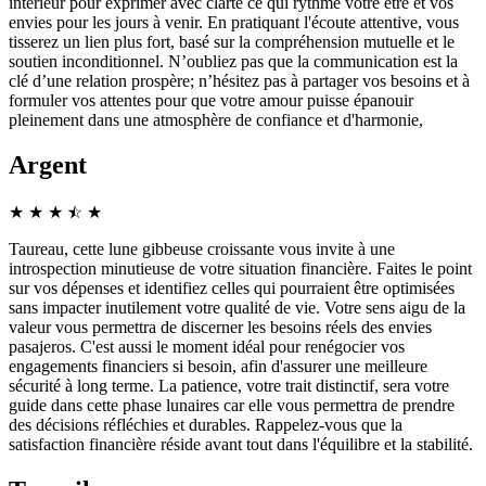
intérieur pour exprimer avec clarté ce qui rythme votre être et vos
envies pour les jours à venir. En pratiquant l'écoute attentive, vous
tisserez un lien plus fort, basé sur la compréhension mutuelle et le
soutien inconditionnel. N’oubliez pas que la communication est la
clé d’une relation prospère; n’hésitez pas à partager vos besoins et à
formuler vos attentes pour que votre amour puisse épanouir
pleinement dans une atmosphère de confiance et d'harmonie,
Argent
★
★
★
☆
★
★
Taureau, cette lune gibbeuse croissante vous invite à une
introspection minutieuse de votre situation financière. Faites le point
sur vos dépenses et identifiez celles qui pourraient être optimisées
sans impacter inutilement votre qualité de vie. Votre sens aigu de la
valeur vous permettra de discerner les besoins réels des envies
pasajeros. C'est aussi le moment idéal pour renégocier vos
engagements financiers si besoin, afin d'assurer une meilleure
sécurité à long terme. La patience, votre trait distinctif, sera votre
guide dans cette phase lunaires car elle vous permettra de prendre
des décisions réfléchies et durables. Rappelez-vous que la
satisfaction financière réside avant tout dans l'équilibre et la stabilité.