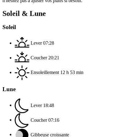
n'hésitez pas à ajuster vos plans si besoin.
Soleil & Lune
Soleil
Lever
07:28
Coucher
20:21
Ensoleillement
12 h 53 min
Lune
Lever
18:48
Coucher
07:16
Gibbeuse croissante