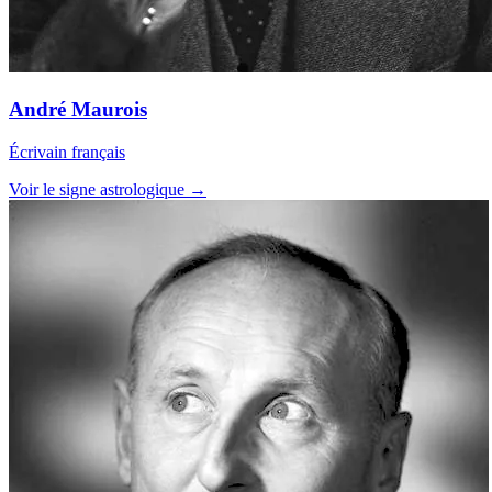
André Maurois
Écrivain français
Voir le signe astrologique →