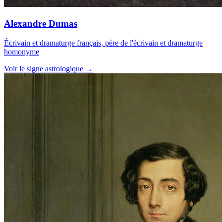
Alexandre Dumas
Écrivain et dramaturge français, père de l'écrivain et dramaturge
homonyme
Voir le signe astrologique →