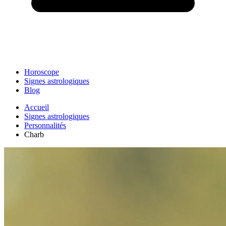
Horoscope
Signes astrologiques
Blog
Accueil
Signes astrologiques
Personnalités
Charb