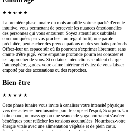
Entourage
★
★
☆
★
★
★
La première phase lunaire du mois amplifie votre capacité d'écoute
intuitive, vous permettant de percevoir les nuances émotionnelles
des personnes qui vous entourent. Soyez attentif aux subtilités
communiquées par vos proches : un regard furtif, une parole
précipitée, peut cacher des préoccupations ou des souhaits profonds.
Offrez-leur un espace sûr où ils pourront s'exprimer librement, sans
crainte d'être jugé. Votre empathie profonde pourra les consoler et
les rapprocher de vous. Si certaines interactions semblent charger
l’atmosphère, gardez votre calme intérieur et évitez de vous laisser
emporté par des accusations ou des reproches.
Bien-être
★
★
★
★
★
Cette phase lunaire vous invite à canaliser votre intensité physique
vers des activités bienfaisantes pour le corps et l'esprit, Scorpion. Un
bain chaud, un massage ou une séance de yoga pourraient s'avérer
bénéfiques pour relâcher les tensions accumulées. Nourrissez-votre
énergie vitale avec une alimentation végétale et de plein cœur.