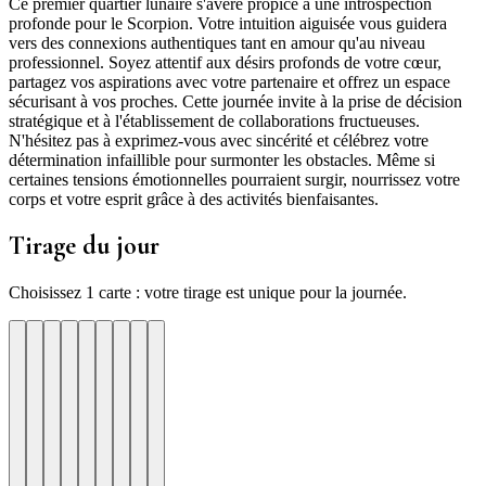
Ce premier quartier lunaire s'avère propice à une introspection
profonde pour le Scorpion. Votre intuition aiguisée vous guidera
vers des connexions authentiques tant en amour qu'au niveau
professionnel. Soyez attentif aux désirs profonds de votre cœur,
partagez vos aspirations avec votre partenaire et offrez un espace
sécurisant à vos proches. Cette journée invite à la prise de décision
stratégique et à l'établissement de collaborations fructueuses.
N'hésitez pas à exprimez-vous avec sincérité et célébrez votre
détermination infaillible pour surmonter les obstacles. Même si
certaines tensions émotionnelles pourraient surgir, nourrissez votre
corps et votre esprit grâce à des activités bienfaisantes.
Tirage du jour
Choisissez 1 carte : votre tirage est unique pour la journée.
re
otre
Votre
Tirage
Votre
Tirage
Votre
Tirage
Votre
Tirage
Votre
Tirage
Votre
Tirage
Votre
Tirage
Tirage
Tirage
te
arte
carte
du
carte
du
carte
du
carte
du
carte
du
carte
du
carte
du
du
du
jour
jour
jour
jour
jour
jour
jour
jour
jour
ui
d'hui
urd'hui
ujourd'hui
Aujourd'hui
Aujourd'hui
Aujourd'hui
Aujourd'hui
Aujourd'hui
Carte
Carte
Carte
Carte
Carte
Carte
Carte
Carte
Carte
1
2
3
4
5
6
7
8
9
ute
ogres
ettoyage
Creativite
Chance
Focus
Audace
Curiosite
Prosperite
✶
✶
✶
✶
✶
✶
✶
✶
✶
vez
Ca
On
Une
Une
Une
Apprenez
Une
Un