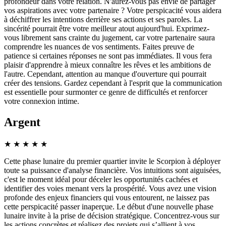
profondeur dans votre relation. N'aurez-vous pas envie de partager
vos aspirations avec votre partenaire ? Votre perspicacité vous aidera
à déchiffrer les intentions derrière ses actions et ses paroles. La
sincérité pourrait être votre meilleur atout aujourd'hui. Exprimez-
vous librement sans crainte du jugement, car votre partenaire saura
comprendre les nuances de vos sentiments. Faites preuve de
patience si certaines réponses ne sont pas immédiates. Il vous fera
plaisir d'apprendre à mieux connaître les rêves et les ambitions de
l'autre. Cependant, attention au manque d'ouverture qui pourrait
créer des tensions. Gardez cependant à l'esprit que la communication
est essentielle pour surmonter ce genre de difficultés et renforcer
votre connexion intime.
Argent
★
★
★
★
★
Cette phase lunaire du premier quartier invite le Scorpion à déployer
toute sa puissance d'analyse financière. Vos intuitions sont aiguisées,
c'est le moment idéal pour déceler les opportunités cachées et
identifier des voies menant vers la prospérité. Vous avez une vision
profonde des enjeux financiers qui vous entourent, ne laissez pas
cette perspicacité passer inaperçue. Le début d'une nouvelle phase
lunaire invite à la prise de décision stratégique. Concentrez-vous sur
les actions concrètes et réalisez des projets qui s’allient à vos