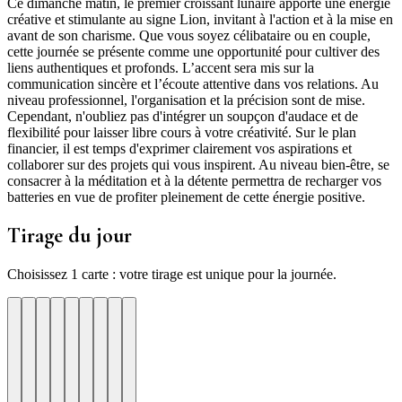
Ce dimanche matin, le premier croissant lunaire apporte une énergie
créative et stimulante au signe Lion, invitant à l'action et à la mise en
avant de son charisme. Que vous soyez célibataire ou en couple,
cette journée se présente comme une opportunité pour cultiver des
liens authentiques et profonds. L’accent sera mis sur la
communication sincère et l’écoute attentive dans vos relations. Au
niveau professionnel, l'organisation et la précision sont de mise.
Cependant, n'oubliez pas d'intégrer un soupçon d'audace et de
flexibilité pour laisser libre cours à votre créativité. Sur le plan
financier, il est temps d'exprimer clairement vos aspirations et
collaborer sur des projets qui vous inspirent. Au niveau bien-être, se
consacrer à la méditation et à la détente permettra de recharger vos
batteries en vue de profiter pleinement de cette énergie positive.
Tirage du jour
Choisissez 1 carte : votre tirage est unique pour la journée.
re
otre
Votre
Tirage
Votre
Tirage
Votre
Tirage
Votre
Tirage
Votre
Tirage
Votre
Tirage
Votre
Tirage
Tirage
Tirage
te
arte
carte
du
carte
du
carte
du
carte
du
carte
du
carte
du
carte
du
du
du
jour
jour
jour
jour
jour
jour
jour
jour
jour
ui
d'hui
urd'hui
ujourd'hui
Aujourd'hui
Aujourd'hui
Aujourd'hui
Aujourd'hui
Aujourd'hui
Carte
Carte
Carte
Carte
Carte
Carte
Carte
Carte
Carte
1
2
3
4
5
6
7
8
9
ure
toyage
Recuperation
Lacher-
Focus
Patience
Precision
Inspiration
Temperance