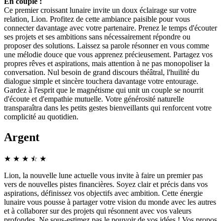
En couple :
Ce premier croissant lunaire invite un doux éclairage sur votre
relation, Lion. Profitez de cette ambiance paisible pour vous
connecter davantage avec votre partenaire. Prenez le temps d'écouter
ses projets et ses ambitions sans nécessairement répondre ou
proposer des solutions. Laissez sa parole résonner en vous comme
une mélodie douce que vous apprenez précieusement. Partagez vos
propres rêves et aspirations, mais attention à ne pas monopoliser la
conversation. Nul besoin de grand discours théâtral, l'huilité du
dialogue simple et sincère touchera davantage votre entourage.
Gardez à l'esprit que le magnétisme qui unit un couple se nourrit
d'écoute et d'empathie mutuelle. Votre générosité naturelle
transparaîtra dans les petits gestes bienveillants qui renforcent votre
complicité au quotidien.
Argent
★
★
★
☆
★
★
Lion, la nouvelle lune actuelle vous invite à faire un premier pas
vers de nouvelles pistes financières. Soyez clair et précis dans vos
aspirations, définissez vos objectifs avec ambition. Cette énergie
lunaire vous pousse à partager votre vision du monde avec les autres
et à collaborer sur des projets qui résonnent avec vos valeurs
profondes. Ne sous-estimez pas le pouvoir de vos idées ! Vos propos