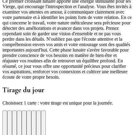
Ce premier croissant lunaire apporte une énergie stimulante pour les
Vierge, qui encourage l'introspection et l'analyse. Vous êtes invités à
examiner vos attentes en amour, à communiquer clairement avec
votre partenaire et à identifier les points forts de votre relation. En ce
qui concerne le travail, votre nature méticuleuse sera précieuse pour
détecter des améliorations et avancer dans vos projets. Prenez
cependant soin de garder une vision d'ensemble et ne pas vous
perdre dans les détails. N'oubliez pas que l'écoute attentive et la
compréhension envers vos amis et votre entourage sont des qualités
importantes aujourd'hui. Cette phase lunaire s'avère favorable pour
prendre conscience de vos besoins en matière de bien-être et
réajuster vos routines afin de retrouver un équilibre profond. En
résumé, ce jour vous offre une opportunité précieux pour clarifier
vos aspirations, renforcer vos connexions et cultiver une meilleure
écoute de votre propre besoin.
Tirage du jour
Choisissez 1 carte : votre tirage est unique pour la journée.
re
otre
Votre
Tirage
Votre
Tirage
Votre
Tirage
Votre
Tirage
Votre
Tirage
Votre
Tirage
Votre
Tirage
Tirage
Tirage
te
arte
carte
du
carte
du
carte
du
carte
du
carte
du
carte
du
carte
du
du
du
jour
jour
jour
jour
jour
jour
jour
jour
jour
ui
d'hui
urd'hui
ujourd'hui
Aujourd'hui
Aujourd'hui
Aujourd'hui
Aujourd'hui
Aujourd'hui