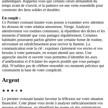
authentiques. Rappelez-vous que certains cœurs demandent du
temps avant de s'ouvrir, et la patience est une vertu essentielle pour
construire des liens solides et durables.
En couple :
Ce Premier croissant lunaire vous pousse à examiner avec attention
les dessous de votre relation amoureuse, Vierge. Analysez
attentivement vos routines communes, la répartition des tâches et les
moments d’intimité que vous partagez régulièrement. Certaines
habitudes pourraient parfois générer une certaine forme de routine,
nécessitant un rafraîchissement pour raviver la flamme. La
communication reste la clé : exprimez clairement vos envies et vos
besoins à votre partenaire, en restant attentif aux siens. Une
approche sincère et ouverte vous permettra d’identifier les axes
d’amélioration et d’éclairer les aspects positifs que vous partagez
déjà. N'oubliez pas de célébrer ensemble ces moments précieux qui
construisent la base de votre complicité.
Argent
★
★
★
☆
★
★
Le premier croissant lunaire favorise la réflexion sur votre situation
financière. Cette phase vous invite à analyser méticuleusement vos
revenus et dépenses, en identifiant les postes où des optimisations