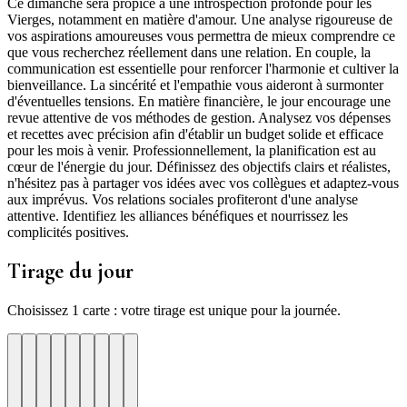
Ce dimanche sera propice à une introspection profonde pour les
Vierges, notamment en matière d'amour. Une analyse rigoureuse de
vos aspirations amoureuses vous permettra de mieux comprendre ce
que vous recherchez réellement dans une relation. En couple, la
communication est essentielle pour renforcer l'harmonie et cultiver la
bienveillance. La sincérité et l'empathie vous aideront à surmonter
d'éventuelles tensions. En matière financière, le jour encourage une
revue attentive de vos méthodes de gestion. Analysez vos dépenses
et recettes avec précision afin d'établir un budget solide et efficace
pour les mois à venir. Professionnellement, la planification est au
cœur de l'énergie du jour. Définissez des objectifs clairs et réalistes,
n'hésitez pas à partager vos idées avec vos collègues et adaptez-vous
aux imprévus. Vos relations sociales profiteront d'une analyse
attentive. Identifiez les alliances bénéfiques et nourrissez les
complicités positives.
Tirage du jour
Choisissez 1 carte : votre tirage est unique pour la journée.
re
otre
Votre
Tirage
Votre
Tirage
Votre
Tirage
Votre
Tirage
Votre
Tirage
Votre
Tirage
Votre
Tirage
Tirage
Tirage
te
arte
carte
du
carte
du
carte
du
carte
du
carte
du
carte
du
carte
du
du
du
jour
jour
jour
jour
jour
jour
jour
jour
jour
ui
d'hui
urd'hui
ujourd'hui
Aujourd'hui
Aujourd'hui
Aujourd'hui
Aujourd'hui
Aujourd'hui