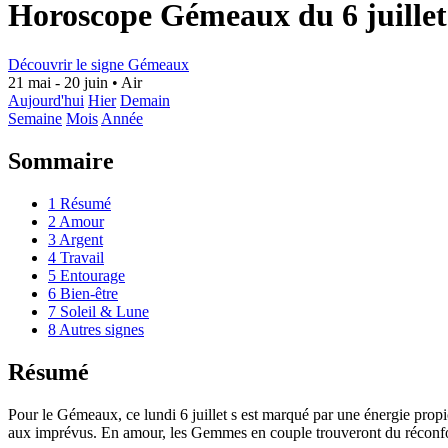
Horoscope Gémeaux du 6 juillet
Découvrir le signe Gémeaux
21 mai - 20 juin
•
Air
Aujourd'hui
Hier
Demain
Semaine
Mois
Année
Sommaire
1
Résumé
2
Amour
3
Argent
4
Travail
5
Entourage
6
Bien-être
7
Soleil & Lune
8
Autres signes
Résumé
Pour le Gémeaux, ce lundi 6 juillet s est marqué par une énergie propice
aux imprévus. En amour, les Gemmes en couple trouveront du réconfort