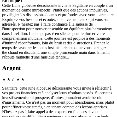
En couple :
Cette Lune gibbeuse décroissante invite le Sagittaire en couple à un
moment de calme introspectif. Plutôt que des actions impulsives,
privilégiez les discussions douces et profondes avec votre partenaire.
Exprimez vos besoins et écoutez attentivement ceux qui vous sont
adressés. N'hésitez pas à faire confiance à la sagesse de
l'introspection pour trouver ensemble un équilibre plus harmonieux
dans la relation. Le temps passé en silence peut renforcer votre
compréhension mutuelle. Cette journée est propice à des moments
d'intimité réconfortants, loin du bruit et des distractions. Prenez le
temps de savourer les petits instants précieux que vous partagez : un
thé chaud en discutant, une simple promenade main dans la main,
l'écoute mutuelle d'une musique tendre...
Argent
★
★
☆
★
★
★
Sagittaire, cette lune gibbeuse décroissante vous invite à réfléchir à
vos projets financiers et à analyser leurs résultats passés. Si certains
investissements ont prospéré, d'autres pourraient avoir besoin
d'ajustements. Ce n'est pas un moment pour abandonner, mais plutôt
pour affiner votre stratégie en tenant compte des leçons apprises.
N'hésitez pas à faire appel à des experts en finances si vous
rencontrez des difficultés à naviguer dans vos placements actuels.