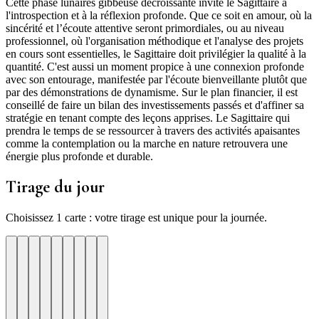
Cette phase lunaires gibbeuse décroissante invite le Sagittaire à
l'introspection et à la réflexion profonde. Que ce soit en amour, où la
sincérité et l’écoute attentive seront primordiales, ou au niveau
professionnel, où l'organisation méthodique et l'analyse des projets
en cours sont essentielles, le Sagittaire doit privilégier la qualité à la
quantité. C'est aussi un moment propice à une connexion profonde
avec son entourage, manifestée par l'écoute bienveillante plutôt que
par des démonstrations de dynamisme. Sur le plan financier, il est
conseillé de faire un bilan des investissements passés et d'affiner sa
stratégie en tenant compte des leçons apprises. Le Sagittaire qui
prendra le temps de se ressourcer à travers des activités apaisantes
comme la contemplation ou la marche en nature retrouvera une
énergie plus profonde et durable.
Tirage du jour
Choisissez 1 carte : votre tirage est unique pour la journée.
re
otre
Votre
Tirage
Votre
Tirage
Votre
Tirage
Votre
Tirage
Votre
Tirage
Votre
Tirage
Votre
Tirage
Tirage
Tirage
te
arte
carte
du
carte
du
carte
du
carte
du
carte
du
carte
du
carte
du
du
du
jour
jour
jour
jour
jour
jour
jour
jour
jour
ui
d'hui
urd'hui
ujourd'hui
Aujourd'hui
Aujourd'hui
Aujourd'hui
Aujourd'hui
Aujourd'hui
Carte
Carte
Carte
Carte
Carte
Carte
Carte
Carte
Carte
1
2
3
4
5
6
7
8
9
er-
toyage
lairvoyance
Courage
Organisation
Resilience
Joie
Gratitude
Chance