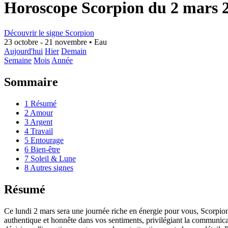
Horoscope Scorpion du 2 mars 
Découvrir le signe Scorpion
23 octobre - 21 novembre
•
Eau
Aujourd'hui
Hier
Demain
Semaine
Mois
Année
Sommaire
1
Résumé
2
Amour
3
Argent
4
Travail
5
Entourage
6
Bien-être
7
Soleil & Lune
8
Autres signes
Résumé
Ce lundi 2 mars sera une journée riche en énergie pour vous, Scorpion.
authentique et honnête dans vos sentiments, privilégiant la communicat