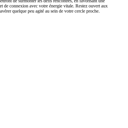
ettront de surmonter les défis rencontrés, en favorisant une
 et de connexion avec votre énergie vitale. Restez ouvert aux
s'avérer quelque peu agité au sein de votre cercle proche.