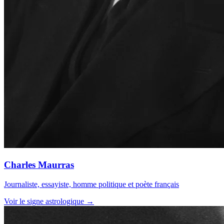
Charles Maurras
Journaliste, essayiste, homme politique et poète français
Voir le signe astrologique →