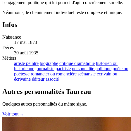
l'engagement politique qui lui permet d'agir concrètement sur elle.
Néanmoins, le cheminement individuel reste complexe et unique.
Infos
Naissance
17 mai 1873
Décès
30 août 1935
Métiers
artiste peintre
biographe
critique dramatique
historien ou
historienne
journaliste
pacifiste
personnalité politique
poète ou
poétesse
romancier ou romancière
scénariste
écrivain ou
écrivaine
éditeur associé
Autres personnalités Taureau
Quelques autres personnalités du même signe.
Voir tout →