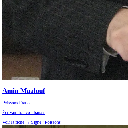
Amin Maalouf
Poissons
France
Écrivain franco-libanais
Voir la fiche →
Signe : Poissons