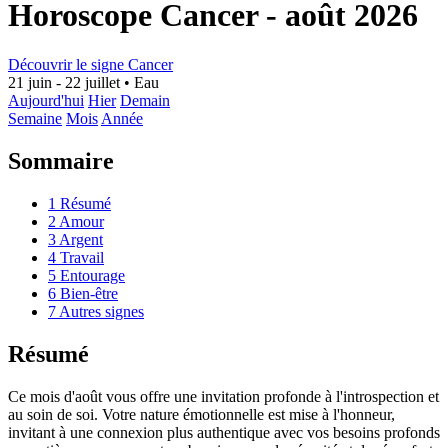
Horoscope Cancer - août 2026
Découvrir le signe Cancer
21 juin - 22 juillet
•
Eau
Aujourd'hui
Hier
Demain
Semaine
Mois
Année
Sommaire
1
Résumé
2
Amour
3
Argent
4
Travail
5
Entourage
6
Bien-être
7
Autres signes
Résumé
Ce mois d'août vous offre une invitation profonde à l'introspection et
au soin de soi. Votre nature émotionnelle est mise à l'honneur,
invitant à une connexion plus authentique avec vos besoins profonds