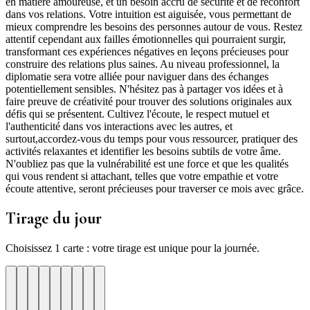
en matière amoureuse, et un besoin accru de sécurité et de réconfort
dans vos relations. Votre intuition est aiguisée, vous permettant de
mieux comprendre les besoins des personnes autour de vous. Restez
attentif cependant aux failles émotionnelles qui pourraient surgir,
transformant ces expériences négatives en leçons précieuses pour
construire des relations plus saines. Au niveau professionnel, la
diplomatie sera votre alliée pour naviguer dans des échanges
potentiellement sensibles. N'hésitez pas à partager vos idées et à
faire preuve de créativité pour trouver des solutions originales aux
défis qui se présentent. Cultivez l'écoute, le respect mutuel et
l'authenticité dans vos interactions avec les autres, et
surtout,accordez-vous du temps pour vous ressourcer, pratiquer des
activités relaxantes et identifier les besoins subtils de votre âme.
N'oubliez pas que la vulnérabilité est une force et que les qualités
qui vous rendent si attachant, telles que votre empathie et votre
écoute attentive, seront précieuses pour traverser ce mois avec grâce.
Tirage du jour
Choisissez 1 carte : votre tirage est unique pour la journée.
re
otre
Votre
Tirage
Votre
Tirage
Votre
Tirage
Votre
Tirage
Votre
Tirage
Votre
Tirage
Votre
Tirage
Tirage
Tirage
te
arte
carte
du
carte
du
carte
du
carte
du
carte
du
carte
du
carte
du
du
du
jour
jour
jour
jour
jour
jour
jour
jour
jour