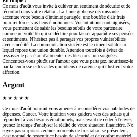
En couple :
Ce mois d'août vous invite à cultiver un sentiment de sécurité et de
réconfort dans votre relation. La Lune gibbeuse décroissante
accentue votre besoin d'intimité partagée, une bouffée d'air frais
pour renforcer vos liens émotionnels. Vos intuitions sont aiguisées,
vous permettant de saisir les besoins subtils de votre partenaire,
comme un voile fin qui se déchire pour laisser apparaître ses pensées
et sentiments. N'hésitez pas à partager vos propres vulnérabilités
avec sincérité. La communication sincère est le ciment solide sur
lequel repose une union durable. Attention toutefois à éviter de
ressasser le passé ou d'alimenter des blessures non soignées.
Concentrez-vous plutôt sur l'amour que vous partagez, nourrissez-le
par la tendresse et les actes quotidiens de carence qui illustrent votre
affection.
Argent
★
★
☆
★
★
★
Ce mois d'août pourrait vous amener à reconsidérer vos habitudes de
dépenses, Cancer. Votre intuition vous guidera vers des achats qui
répondent à vos besoins émotionnels, mais avant de céder à l'envie,
prenez le temps d'analyser la réalité de votre situation financière. Ne
soyez pas surpris si certains moments de frustration se présentent,
c'est normal de ressentir ce besoin de sécurité et de confort matériel