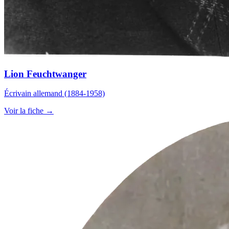
Lion Feuchtwanger
Écrivain allemand (1884-1958)
Voir la fiche →