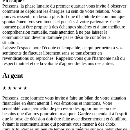
En couple :
Poissons, la phase lunaire du premier quartier vous invite à observer
comment se déploient les énergies au sein de votre relation. Vous
pouvez ressentir un besoin plus fort que d'habitude de communiquer
spontanément vos sentiments et pensées à votre partenaire. Cette
journée peut être propice à des échanges sincères et à une meilleure
compréhension mutuelle, mais attention à ne pas laisser la
communication devenir dominée par le désir de contrôler la
situation.
Laissez l'espace pour l'écoute et l'empathie, ce qui permettra à vos
sentiments de fluctuer librement sans se transformer en
revendications ou reproches. Rappelez-vous que l'harmonie naît du
respect mutuel et de la volonté d'apprendre les uns des autres.
Argent
★
★
☆
★
★
★
Poissons, cette journée vous invite à faire un bilan de votre situation
financière en étant attentif à vos émotions et intuitions. Votre
sensibilité vous permettra de percevoir des opportunités ou des
besoins que d'autres pourraient manquer. Gardez cependant à l'esprit
que la prise de décision doit être faite avec discernement et équilibre,
évitant le sentimentalisme qui pourrait vous mener à des choix
impulsifs. Prenez un peu de temps pour méditer sur vos habitudes de