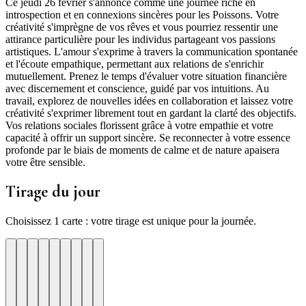
Ce jeudi 26 février s'annonce comme une journée riche en
introspection et en connexions sincères pour les Poissons. Votre
créativité s'imprègne de vos rêves et vous pourriez ressentir une
attirance particulière pour les individus partageant vos passions
artistiques. L'amour s'exprime à travers la communication spontanée
et l'écoute empathique, permettant aux relations de s'enrichir
mutuellement. Prenez le temps d'évaluer votre situation financière
avec discernement et conscience, guidé par vos intuitions. Au
travail, explorez de nouvelles idées en collaboration et laissez votre
créativité s'exprimer librement tout en gardant la clarté des objectifs.
Vos relations sociales florissent grâce à votre empathie et votre
capacité à offrir un support sincère. Se reconnecter à votre essence
profonde par le biais de moments de calme et de nature apaisera
votre être sensible.
Tirage du jour
Choisissez 1 carte : votre tirage est unique pour la journée.
re
otre
Votre
Tirage
Votre
Tirage
Votre
Tirage
Votre
Tirage
Votre
Tirage
Votre
Tirage
Votre
Tirage
Tirage
Tirage
te
arte
carte
du
carte
du
carte
du
carte
du
carte
du
carte
du
carte
du
du
du
jour
jour
jour
jour
jour
jour
jour
jour
jour
ui
d'hui
urd'hui
ujourd'hui
Aujourd'hui
Aujourd'hui
Aujourd'hui
Aujourd'hui
Aujourd'hui
Carte
Carte
Carte
Carte
Carte
Carte
Carte
Carte
Carte