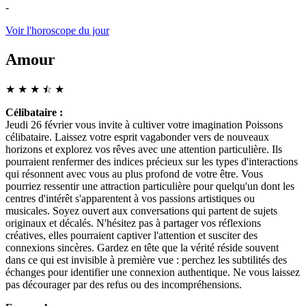
-
Voir l'horoscope du jour
Amour
★
★
★
☆
★
★
Célibataire :
Jeudi 26 février vous invite à cultiver votre imagination Poissons
célibataire. Laissez votre esprit vagabonder vers de nouveaux
horizons et explorez vos rêves avec une attention particulière. Ils
pourraient renfermer des indices précieux sur les types d'interactions
qui résonnent avec vous au plus profond de votre être. Vous
pourriez ressentir une attraction particulière pour quelqu'un dont les
centres d'intérêt s'apparentent à vos passions artistiques ou
musicales. Soyez ouvert aux conversations qui partent de sujets
originaux et décalés. N'hésitez pas à partager vos réflexions
créatives, elles pourraient captiver l'attention et susciter des
connexions sincères. Gardez en tête que la vérité réside souvent
dans ce qui est invisible à première vue : perchez les subtilités des
échanges pour identifier une connexion authentique. Ne vous laissez
pas décourager par des refus ou des incompréhensions.