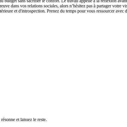
u budget sans sacrifier le confort. Le travail appelle à la réflexion avan
uve dans vos relations sociales, alors n’hésitez pas à partager votre visi
rieure et d'introspection. Prenez du temps pour vous ressourcer avec des
résonne et laissez le reste.