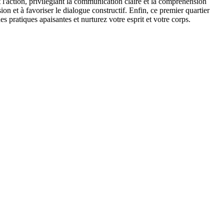
t l'action, privilégiant la communication claire et la compréhension
on et à favoriser le dialogue constructif. Enfin, ce premier quartier
 pratiques apaisantes et nurturez votre esprit et votre corps.