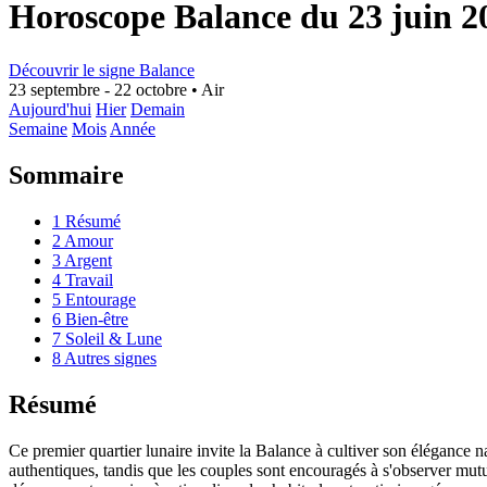
Horoscope Balance du 23 juin 2
Découvrir le signe Balance
23 septembre - 22 octobre
•
Air
Aujourd'hui
Hier
Demain
Semaine
Mois
Année
Sommaire
1
Résumé
2
Amour
3
Argent
4
Travail
5
Entourage
6
Bien-être
7
Soleil & Lune
8
Autres signes
Résumé
Ce premier quartier lunaire invite la Balance à cultiver son élégance na
authentiques, tandis que les couples sont encouragés à s'observer mut