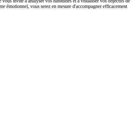
e vous invite à analyser vos habitudes et à visualiser vos objectifs de
en-être émotionnel, vous serez en mesure d'accompagner efficacement