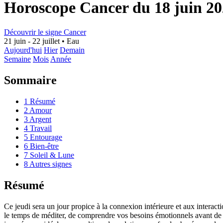
Horoscope Cancer du 18 juin 2
Découvrir le signe Cancer
21 juin - 22 juillet
•
Eau
Aujourd'hui
Hier
Demain
Semaine
Mois
Année
Sommaire
1
Résumé
2
Amour
3
Argent
4
Travail
5
Entourage
6
Bien-être
7
Soleil & Lune
8
Autres signes
Résumé
Ce jeudi sera un jour propice à la connexion intérieure et aux interact
le temps de méditer, de comprendre vos besoins émotionnels avant de pa