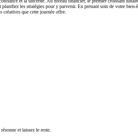
onfiance et la sincérité. Au niveau financier, le premier croissant lunair
 et planifiez les stratégies pour y parvenir. En prenant soin de votre bi
 créatives que cette journée offre.
résonne et laissez le reste.