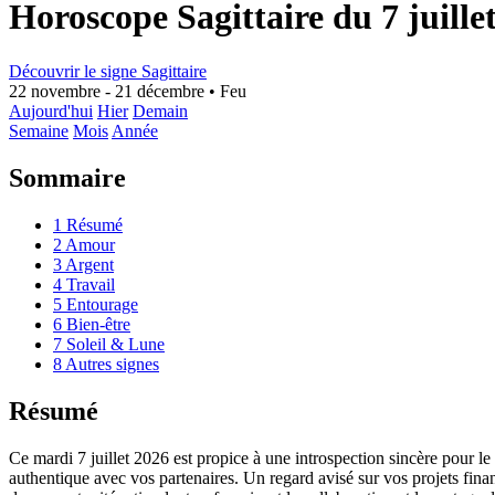
Horoscope Sagittaire du 7 juille
Découvrir le signe Sagittaire
22 novembre - 21 décembre
•
Feu
Aujourd'hui
Hier
Demain
Semaine
Mois
Année
Sommaire
1
Résumé
2
Amour
3
Argent
4
Travail
5
Entourage
6
Bien-être
7
Soleil & Lune
8
Autres signes
Résumé
Ce mardi 7 juillet 2026 est propice à une introspection sincère pour le
authentique avec vos partenaires. Un regard avisé sur vos projets finan