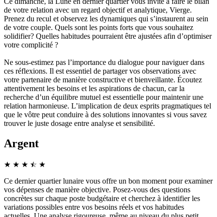
Ce dimanche, la Lune en dernier quartier vous invite à faire le bilan
de votre relation avec un regard objectif et analytique, Vierge.
Prenez du recul et observez les dynamiques qui s’instaurent au sein
de votre couple. Quels sont les points forts que vous souhaitez
solidifier? Quelles habitudes pourraient être ajustées afin d’optimiser
votre complicité ?
Ne sous-estimez pas l’importance du dialogue pour naviguer dans
ces réflexions. Il est essentiel de partager vos observations avec
votre partenaire de manière constructive et bienveillante. Écoutez
attentivement les besoins et les aspirations de chacun, car la
recherche d’un équilibre mutuel est essentielle pour maintenir une
relation harmonieuse. L’implication de deux esprits pragmatiques tel
que le vôtre peut conduire à des solutions innovantes si vous savez
trouver le juste dosage entre analyse et sensibilité.
Argent
★
★
★
☆
★
★
Ce dernier quartier lunaire vous offre un bon moment pour examiner
vos dépenses de manière objective. Posez-vous des questions
concrètes sur chaque poste budgétaire et cherchez à identifier les
variations possibles entre vos besoins réels et vos habitudes
actuelles. Une analyse rigoureuse, même au niveau du plus petit