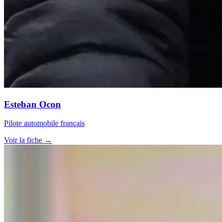
Esteban Ocon
Pilote automobile français
Voir la fiche →