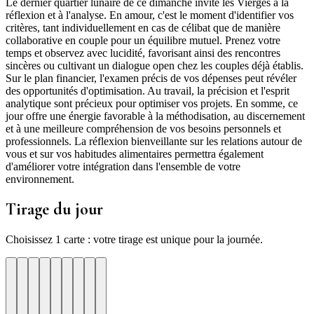
Le dernier quartier lunaire de ce dimanche invite les Vierges à la
réflexion et à l'analyse. En amour, c'est le moment d'identifier vos
critères, tant individuellement en cas de célibat que de manière
collaborative en couple pour un équilibre mutuel. Prenez votre
temps et observez avec lucidité, favorisant ainsi des rencontres
sincères ou cultivant un dialogue open chez les couples déjà établis.
Sur le plan financier, l'examen précis de vos dépenses peut révéler
des opportunités d'optimisation. Au travail, la précision et l'esprit
analytique sont précieux pour optimiser vos projets. En somme, ce
jour offre une énergie favorable à la méthodisation, au discernement
et à une meilleure compréhension de vos besoins personnels et
professionnels. La réflexion bienveillante sur les relations autour de
vous et sur vos habitudes alimentaires permettra également
d'améliorer votre intégration dans l'ensemble de votre
environnement.
Tirage du jour
Choisissez 1 carte : votre tirage est unique pour la journée.
re
otre
Votre
Tirage
Votre
Tirage
Votre
Tirage
Votre
Tirage
Votre
Tirage
Votre
Tirage
Votre
Tirage
Tirage
Tirage
te
arte
carte
du
carte
du
carte
du
carte
du
carte
du
carte
du
carte
du
du
du
jour
jour
jour
jour
jour
jour
jour
jour
jour
ui
d'hui
urd'hui
ujourd'hui
Aujourd'hui
Aujourd'hui
Aujourd'hui
Aujourd'hui
Aujourd'hui