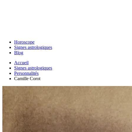
Horoscope
Signes astrologiques
Blog
Accueil
Signes astrologiques
Personnalités
Camille Corot